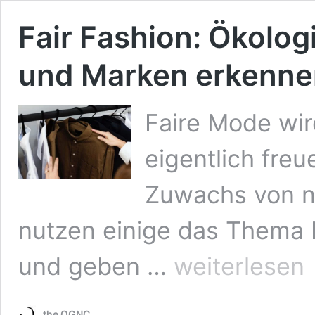
Fair Fashion: Ökolog
und Marken erkenne
Faire Mode wir
eigentlich fre
Zuwachs von ne
nutzen einige das Thema N
Fair
und geben …
weiterlesen
Fashion:
Ökologische
und
the OGNC
faire