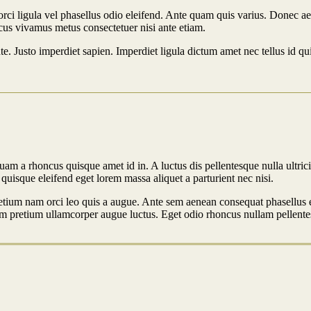
ro orci ligula vel phasellus odio eleifend. Ante quam quis varius. Donec 
cus vivamus metus consectetuer nisi ante etiam.
e. Justo imperdiet sapien. Imperdiet ligula dictum amet nec tellus id qu
quam a rhoncus quisque amet id in. A luctus dis pellentesque nulla ultri
sque eleifend eget lorem massa aliquet a parturient nec nisi.
etium nam orci leo quis a augue. Ante sem aenean consequat phasellus eg
m pretium ullamcorper augue luctus. Eget odio rhoncus nullam pellente