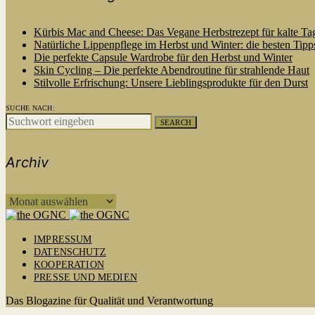
Kürbis Mac and Cheese: Das Vegane Herbstrezept für kalte Ta
Natürliche Lippenpflege im Herbst und Winter: die besten Tipp
Die perfekte Capsule Wardrobe für den Herbst und Winter
Skin Cycling – Die perfekte Abendroutine für strahlende Haut
Stilvolle Erfrischung: Unsere Lieblingsprodukte für den Durst
SUCHE NACH:
SEARCH
Archiv
ARCHIV
IMPRESSUM
DATENSCHUTZ
KOOPERATION
PRESSE UND MEDIEN
Das Blogazine für Qualität und Verantwortung