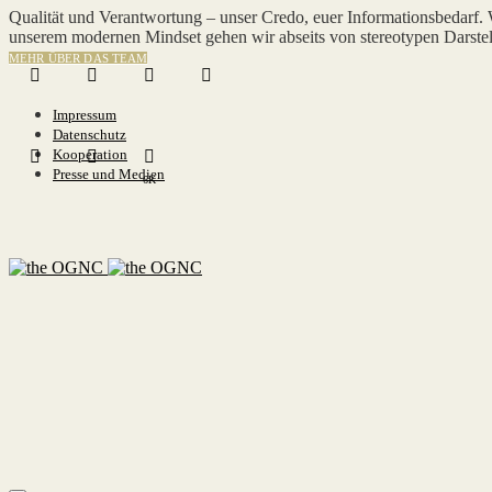
Qualität und Verantwortung – unser Credo, euer Informationsbedarf.
unserem modernen Mindset gehen wir abseits von stereotypen Darstel
MEHR ÜBER DAS TEAM
Impressum
Datenschutz
Kooperation
Presse und Medien
6K