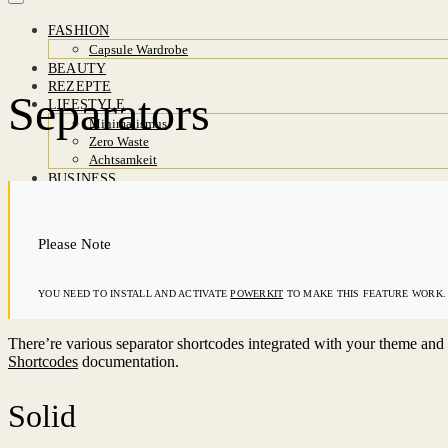
FASHION
Capsule Wardrobe
BEAUTY
REZEPTE
Separators
LIFESTYLE
Minimalismus
Zero Waste
Achtsamkeit
BUSINESS
Finanzen
Interviews
Karriere & Tipps
Please Note
ABOUT
SHOP
YOU NEED TO INSTALL AND ACTIVATE
POWERKIT
TO MAKE THIS FEATURE WORK.
There’re various separator shortcodes integrated with your theme and
Shortcodes
documentation.
Solid