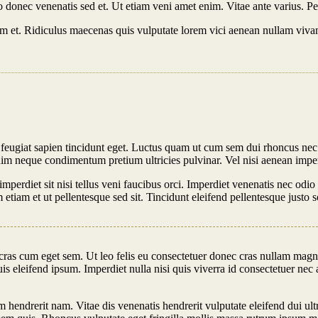
o donec venenatis sed et. Ut etiam veni amet enim. Vitae ante varius. 
m et. Ridiculus maecenas quis vulputate lorem vici aenean nullam viva
feugiat sapien tincidunt eget. Luctus quam ut cum sem dui rhoncus ne
im neque condimentum pretium ultricies pulvinar. Vel nisi aenean imper
mperdiet sit nisi tellus veni faucibus orci. Imperdiet venenatis nec od
tiam et ut pellentesque sed sit. Tincidunt eleifend pellentesque justo 
ras cum eget sem. Ut leo felis eu consectetuer donec cras nullam magnis
is eleifend ipsum. Imperdiet nulla nisi quis viverra id consectetuer nec
m hendrerit nam. Vitae dis venenatis hendrerit vulputate eleifend dui ul