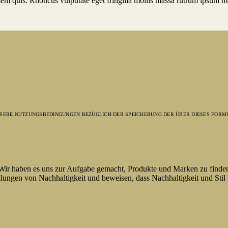
em quis. Rhoncus vulputate eget fringilla mollis massa rutrum ipsum ma
UNSERE NUTZUNGSBEDINGUNGEN BEZÜGLICH DER SPEICHERUNG DER ÜBER DIESES FORM
 Wir haben es uns zur Aufgabe gemacht, Produkte und Marken zu finde
lungen von Nachhaltigkeit und beweisen, dass Nachhaltigkeit und Stil