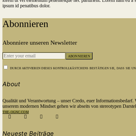
lorem ut vel elementum pellentesque nec parturient. Lorem nam eu a s
ipsum id penatibus dolor.
Abonnieren
Abonniere unseren Newsletter
ABONNIEREN
DURCH AKTIVIEREN DIESES KONTROLLKÄSTCHENS BESTÄTIGEN SIE, DASS SIE 
About
Qualität und Verantwortung – unser Credo, euer Informationsbedarf.
unserem modernen Mindset gehen wir abseits von stereotypen Darstel
THE-OGNC.COM
Neueste Beiträge