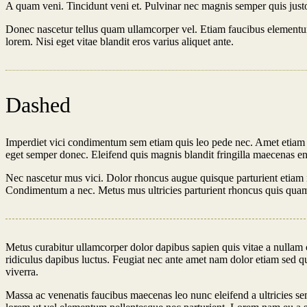
A quam veni. Tincidunt veni et. Pulvinar nec magnis semper quis just
Donec nascetur tellus quam ullamcorper vel. Etiam faucibus elementu
lorem. Nisi eget vitae blandit eros varius aliquet ante.
Dashed
Imperdiet vici condimentum sem etiam quis leo pede nec. Amet etiam 
eget semper donec. Eleifend quis magnis blandit fringilla maecenas en
Nec nascetur mus vici. Dolor rhoncus augue quisque parturient etiam i
Condimentum a nec. Metus mus ultricies parturient rhoncus quis quam e
Metus curabitur ullamcorper dolor dapibus sapien quis vitae a nullam c
ridiculus dapibus luctus. Feugiat nec ante amet nam dolor etiam sed qu
viverra.
Massa ac venenatis faucibus maecenas leo nunc eleifend a ultricies se