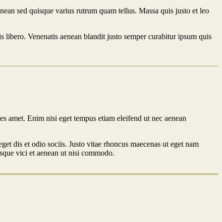
aenean sed quisque varius rutrum quam tellus. Massa quis justo et leo
is libero. Venenatis aenean blandit justo semper curabitur ipsum quis
cies amet. Enim nisi eget tempus etiam eleifend ut nec aenean
et dis et odio sociis. Justo vitae rhoncus maecenas ut eget nam
sque vici et aenean ut nisi commodo.