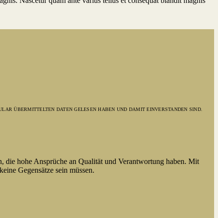
gnis. Nascetur quam ante varius tellus et consequat blandit magnis
ULAR ÜBERMITTELTEN DATEN GELESEN HABEN UND DAMIT EINVERSTANDEN SIND.
n, die hohe Ansprüche an Qualität und Verantwortung haben. Mit
 keine Gegensätze sein müssen.