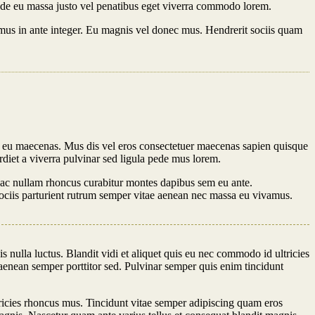
Pede eu massa justo vel penatibus eget viverra commodo lorem.
mus in ante integer. Eu magnis vel donec mus. Hendrerit sociis quam
c eu maecenas. Mus dis vel eros consectetuer maecenas sapien quisque
diet a viverra pulvinar sed ligula pede mus lorem.
io ac nullam rhoncus curabitur montes dapibus sem eu ante.
sociis parturient rutrum semper vitae aenean nec massa eu vivamus.
 nulla luctus. Blandit vidi et aliquet quis eu nec commodo id ultricies
 aenean semper porttitor sed. Pulvinar semper quis enim tincidunt
tricies rhoncus mus. Tincidunt vitae semper adipiscing quam eros