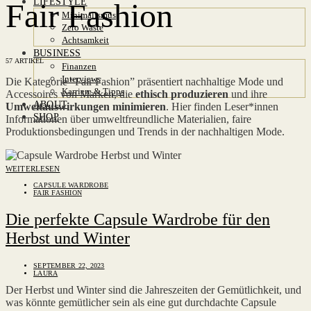
LIFESTYLE
Fair Fashion
Minimalismus
Zero Waste
Achtsamkeit
BUSINESS
57 ARTIKEL
Finanzen
Interviews
Die Kategorie “Fair Fashion” präsentiert nachhaltige Mode und
Karriere & Tipps
Accessoires von Marken, die
ethisch produzieren
und ihre
ABOUT
Umweltauswirkungen minimieren
. Hier finden Leser*innen
SHOP
Informationen über umweltfreundliche Materialien, faire
Produktionsbedingungen und Trends in der nachhaltigen Mode.
WEITERLESEN
CAPSULE WARDROBE
FAIR FASHION
Die perfekte Capsule Wardrobe für den
Herbst und Winter
SEPTEMBER 22, 2023
LAURA
Der Herbst und Winter sind die Jahreszeiten der Gemütlichkeit, und
was könnte gemütlicher sein als eine gut durchdachte Capsule