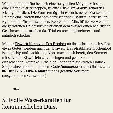
Wenn ihr auf der Suche nach einer originellen Möglichkeit seid,
eure Getränke aufzupeppen, ist eine
Eiswürfel-Form
genau das
Richtige für dich. Die Form ermöglicht es euch, neben Wasser auch
Früchte einzufrieren und somit erfrischende Eiswürfel herzustellen.
Egal, ob ihr Zitronenscheiben, Beeren oder Minzblätter verwendet –
die gefrorenen Fruchtstücke verleihen dem Wasser einen natürlichen
Geschmack und machen das Trinken noch angenehmer – und
natürlich schicker!
Mit der
Eiswürfelform von Eco Brotbox
tut ihr nicht nur euch selbst
etwas Gutes, sondern auch der Umwelt. Das plastikfreie Küchentool
ist langlebig und nachhaltig. Also, macht euch bereit, den Sommer
mit stilvollen Eiswürfeln zu verbringen und genießt eure
erfrischenden Getränke. Erhältlich über den
plastikfreien Online-
Shop
daheeme.com
– mit dem Code
Sommer23
erhaltet ihr bis zum
06. Juni 2023 10% Rabatt
auf das gesamte Sortiment
(ausgenommen Gutscheine).
©HAY
Stilvolle Wasserkaraffen für
kontinuierlichen Durst