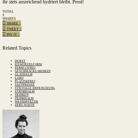
ihr stets ausreichend hydriert bleibt. Prost!
TOTAL
9
SHARES
SHARE
0
TWEET
0
PIN IT
9
Related Topics
DURST
EISWÜRFELFORM
FERM LIVING
GESCHMACKSAROMEN
GLASHALM
LARQ
PLASTIKFREI
SAFTPRESSE
STILVOLLE ERFRISCHUNG
STROHHALM
TRINKEN
TRINKHALM
WASSERFILTER
ZERO WASTE