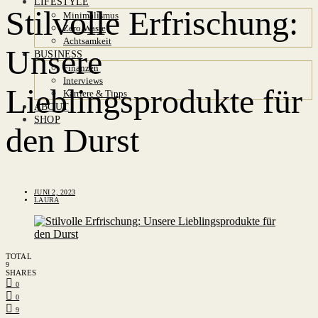
LIFESTYLE
Stilvolle Erfrischung:
Minimalismus
Zero Waste
Achtsamkeit
Unsere
BUSINESS
Finanzen
Interviews
Lieblingsprodukte für
Karriere & Tipps
ABOUT
SHOP
den Durst
JUNI 2, 2023
LAURA
TOTAL
9
SHARES
0
0
9