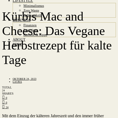
LIFESTYLE
Minimalismus
Zero Waste
Kürbis Mac and
Achtsamkeit
BUSINESS
Finanzen
Cheese: Das Vegane
Interviews
Karriere & Tipps
ABOUT
Herbstrezept für kalte
SHOP
Tage
OKTOBER 24, 2023
LAURA
TOTAL
24
SHARES
0
0
24
Mit dem Einzug der kälteren Jahreszeit und den immer früher