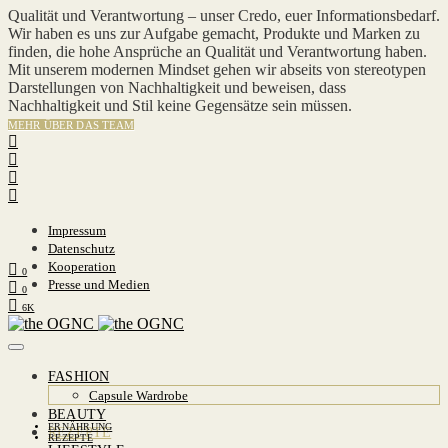
Qualität und Verantwortung – unser Credo, euer Informationsbedarf.
Wir haben es uns zur Aufgabe gemacht, Produkte und Marken zu
finden, die hohe Ansprüche an Qualität und Verantwortung haben.
Mit unserem modernen Mindset gehen wir abseits von stereotypen
Darstellungen von Nachhaltigkeit und beweisen, dass
Nachhaltigkeit und Stil keine Gegensätze sein müssen.
MEHR ÜBER DAS TEAM
Impressum
Datenschutz
Kooperation
0
Presse und Medien
0
6K
FASHION
Capsule Wardrobe
BEAUTY
ERNÄHRUNG
REZEPTE
REZEPTE