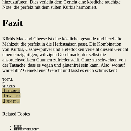
hinzuzufügen. Dies verleiht dem Gericht eine köstliche rauchige
Note, die perfekt mit dem süßen Kürbis harmoniert.
Fazit
Kürbis Mac and Cheese ist eine köstliche, gesunde und herzhafte
Mahlzeit, die perfekt in die Herbstsaison passt. Die Kombination
von Kürbis, Cashewpulver und Hefeflocken verleiht diesem Gericht
einen einzigartigen, würzigen Geschmack, der selbst die
anspruchsvollsten Gaumen zufriedenstellt. Ganz zu schweigen von
der Tatsache, dass es vegan und glutenfrei sein kann. Also, worauf
wartet ihr? Genießt euer Gericht und lasst es euch schmecken!
TOTAL
24
SHARES
SHARE
0
TWEET
0
PIN IT
24
Related Topics
FOOD
HERBSTGERICHT