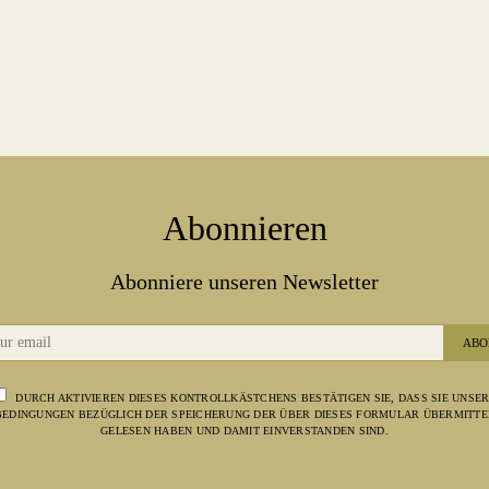
Abonnieren
Abonniere unseren Newsletter
ABO
DURCH AKTIVIEREN DIESES KONTROLLKÄSTCHENS BESTÄTIGEN SIE, DASS SIE UNSE
EDINGUNGEN BEZÜGLICH DER SPEICHERUNG DER ÜBER DIESES FORMULAR ÜBERMITTE
GELESEN HABEN UND DAMIT EINVERSTANDEN SIND.