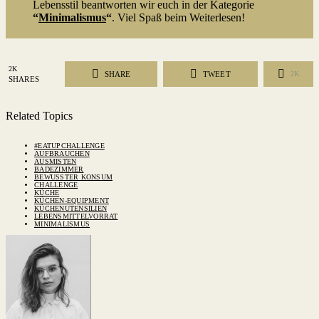
Lebensstil beantworten wir euch in der Kategorie
“
Minimalismus
“
. Viel Spaß beim Weiterlesen!
2K
SHARE
TWEET
2K
SHARES
Related Topics
#EATUPCHALLENGE
AUFBRAUCHEN
AUSMISTEN
BADEZIMMER
BEWUSSTER KONSUM
CHALLENGE
KÜCHE
KÜCHEN-EQUIPMENT
KÜCHENUTENSILIEN
LEBENSMITTELVORRAT
MINIMALISMUS