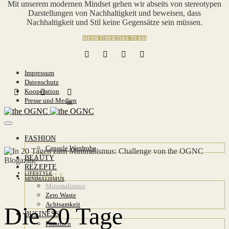
Mit unserem modernen Mindset gehen wir abseits von stereotypen
Darstellungen von Nachhaltigkeit und beweisen, dass
Nachhaltigkeit und Stil keine Gegensätze sein müssen.
MEHR ÜBER DAS TEAM
Impressum
Datenschutz
Kooperation
Presse und Medien
6K
FASHION
Capsule Wardrobe
BEAUTY
REZEPTE
LIFESTYLE
LIFESTYLE
MINIMALISMUS
Minimalismus
Zero Waste
Achtsamkeit
Die 20 Tage
BUSINESS
Finanzen