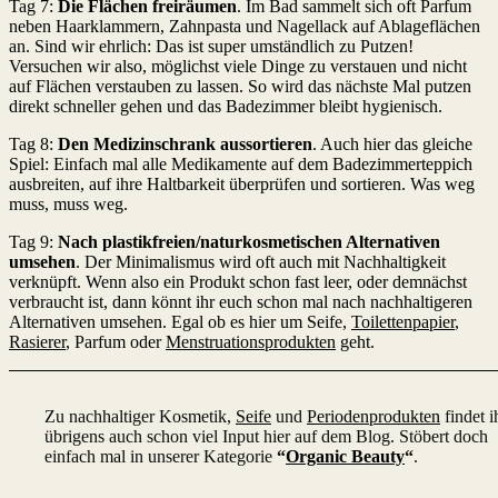
Tag 7:
Die Flächen freiräumen
. Im Bad sammelt sich oft Parfum
neben Haarklammern, Zahnpasta und Nagellack auf Ablageflächen
an. Sind wir ehrlich: Das ist super umständlich zu Putzen!
Versuchen wir also, möglichst viele Dinge zu verstauen und nicht
auf Flächen verstauben zu lassen. So wird das nächste Mal putzen
direkt schneller gehen und das Badezimmer bleibt hygienisch.
Tag 8:
Den
Medizinschrank aussortieren
. Auch hier das gleiche
Spiel: Einfach mal alle Medikamente auf dem Badezimmerteppich
ausbreiten, auf ihre Haltbarkeit überprüfen und sortieren. Was weg
muss, muss weg.
Tag 9:
Nach plastikfreien/naturkosmetischen Alternativen
umsehen
. Der Minimalismus wird oft auch mit Nachhaltigkeit
verknüpft. Wenn also ein Produkt schon fast leer, oder demnächst
verbraucht ist, dann könnt ihr euch schon mal nach nachhaltigeren
Alternativen umsehen. Egal ob es hier um Seife,
Toilettenpapier
,
Rasierer
, Parfum oder
Menstruationsprodukten
geht.
Zu nachhaltiger Kosmetik,
Seife
und
Periodenprodukten
findet i
übrigens auch schon viel Input hier auf dem Blog. Stöbert doch
einfach mal in unserer Kategorie
“
Organic Beauty
“
.