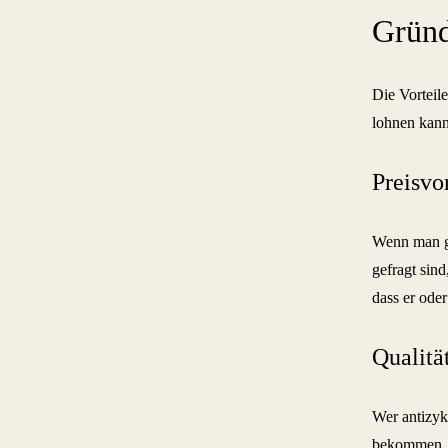
Gründ
Die Vorteil
lohnen kann
Preisvor
Wenn man ge
gefragt sin
dass er oder
Qualitä
Wer antizyk
bekommen. D