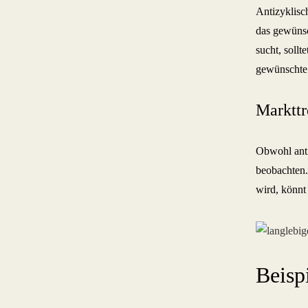
Antizyklisch
das gewünsc
sucht, sollt
gewünschte 
Markttr
Obwohl anti
beobachten.
wird, könnt 
Beisp