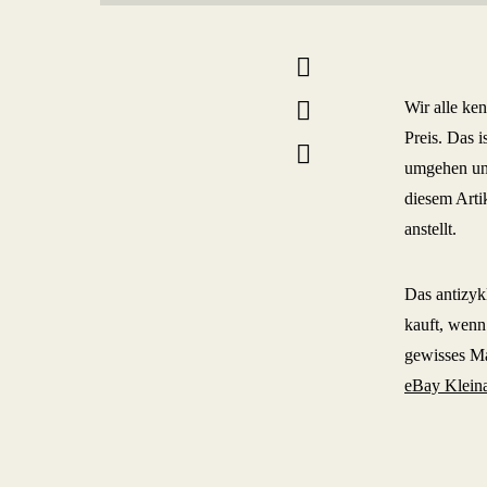
Wir alle ke
Preis. Das 
umgehen und
diesem Arti
anstellt.
Das antizyk
kauft, wenn 
gewisses Ma
eBay Klein