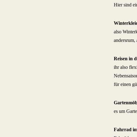
Hier sind ei
Winterkle
also Winter
andersrum, 
Reisen in 
ihr also fle
Nebensaison
für einen g
Gartenmöbe
es um Garte
Fahrrad im