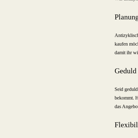
Planun
Antizyklisc
kaufen möcht
damit ihr wi
Geduld
Seid geduld
bekommt. Ha
das Angebot
Flexibil