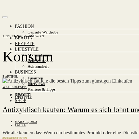
FASHION
Capsule Wardrobe
ARTIKEL NACH SUCHWORT
BEAUTY
REZEPTE
LIFESTYLE
Konsum
Minimalismus
Zero Waste
Achtsamkeit
BUSINESS
5 ARTIKEL
Finanzen
Interviews
WEITERLESEN
Karriere & Tipps
FINANZEN
ABOUT
LIFESTYLE
SHOP
Antizyklisch kaufen: Warum es sich lohnt und
MÄRZ 13, 2023
LAURA
Wir alle kennen das: Wenn ein bestimmtes Produkt oder eine Dienstl
WEITERLESEN