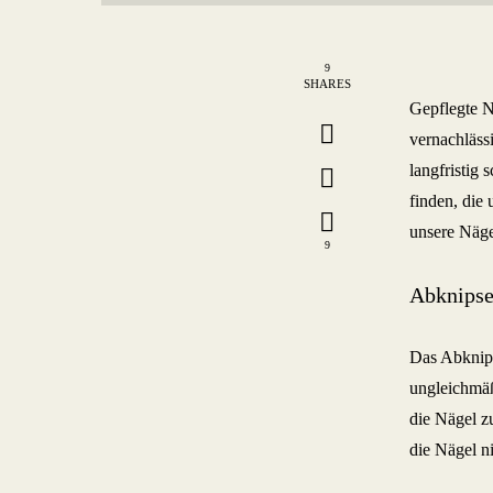
9
SHARES
Gepflegte N
vernachläss
langfristig 
finden, die 
unsere Näge
9
Abknipse
Das Abknip
ungleichmäß
die Nägel zu
die Nägel ni