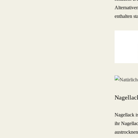
Alternative
enthalten st
Nagellack
Nagellack is
ihr Nagella
austrocknen