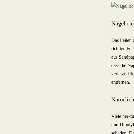
Nägel ric
Das Feilen d
richtige Fei
aus Sandpap
dass die Näg
verletzt. Hi
entfernen.
Natürlic
Viele herkö
und Dibutyl
schaden. De