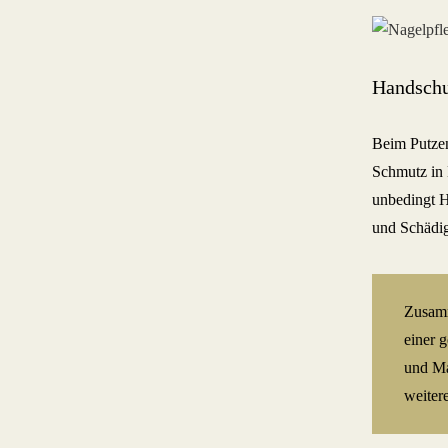
Handschu
Beim Putzen
Schmutz in 
unbedingt H
und Schädi
Zusamm
einer 
und Ma
weiter