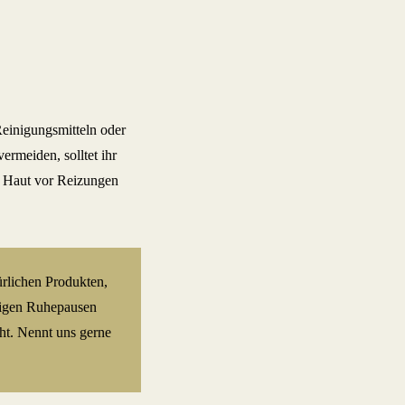
einigungsmitteln oder
rmeiden, solltet ihr
e Haut vor Reizungen
ürlichen Produkten,
ßigen Ruhepausen
t. Nennt uns gerne