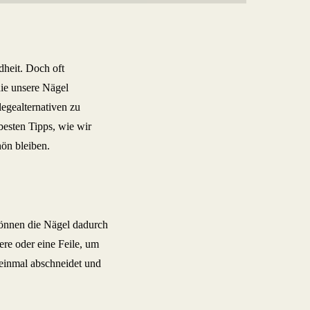
dheit. Doch oft
die unsere Nägel
legealternativen zu
besten Tipps, wie wir
ön bleiben.
önnen die Nägel dadurch
re oder eine Feile, um
f einmal abschneidet und