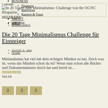
BUSINESS
3 ARTIKEL
Finanzen
Interviews
Karriere & Tipps
WEITERLESEN
ABOUT
LIFESTYLE
SHOP
MINIMALISMUS
Die 20 Tage Minimalismus Challenge für
Einsteiger
AUGUST 31, 2020
CELINE
Minimalismus hat viel mit dem richtigen Mindset zu tun. Doch was
ist, wenn das Mindset schon da ist? Wenn man schon alle Bücher
und Dokumentationen durch hat und bereit ist…
WEITERLESEN
TEILEN