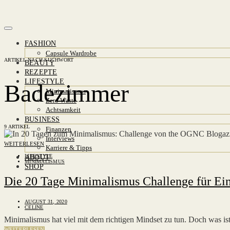
FASHION
Capsule Wardrobe
ARTIKEL NACH SUCHWORT
BEAUTY
REZEPTE
LIFESTYLE
Badezimmer
Minimalismus
Zero Waste
Achtsamkeit
BUSINESS
9 ARTIKEL
Finanzen
Interviews
WEITERLESEN
Karriere & Tipps
LIFESTYLE
ABOUT
MINIMALISMUS
SHOP
Die 20 Tage Minimalismus Challenge für Ein
AUGUST 31, 2020
CELINE
Minimalismus hat viel mit dem richtigen Mindset zu tun. Doch was i
WEITERLESEN