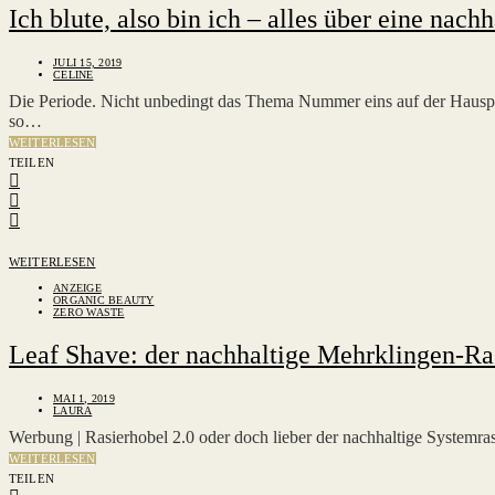
Ich blute, also bin ich – alles über eine nach
JULI 15, 2019
CELINE
Die Periode. Nicht unbedingt das Thema Nummer eins auf der Hauspa
so…
WEITERLESEN
TEILEN
WEITERLESEN
ANZEIGE
ORGANIC BEAUTY
ZERO WASTE
Leaf Shave: der nachhaltige Mehrklingen-Ras
MAI 1, 2019
LAURA
Werbung | Rasierhobel 2.0 oder doch lieber der nachhaltige Systemr
WEITERLESEN
TEILEN