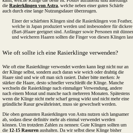
kann, welche Klinge die beste ist. Positiv auffallend sind allerdings
die
Rasierklingen von Astra
, welche neben einer guten Schärfe
auch durch eine lange Nutzungsdauer überzeugen.
Einer der schärfsten Klingen sind die Rasierklingen von Feather,
welche in Japan produziert werden und insbesondere für dickere
(Bart-)Haare geeignet sind. Anfänger sowie Personen mit dünne
und weicheren Haaren sollten die Finger von diesen Klingen las
Wie oft sollte ich eine Rasierklinge verwenden?
Wie oft eine Rasierklinge verwendet werden kann liegt nicht nur an
der Klinge selbst, sondern auch daran wie weich oder drahtig die
Haare sind und wie oft man sich rasiert. Daher bitte merken: Je
stärker die Haare, desto schneller verschleißt die Klinge. Manche
wechseln die Rasierklinge nach einmaliger Verwendung, andere
nach einem Monat und manche nach mehreren Monaten. Spätestens
wenn die Klinge nicht mehr scharf genug wirkt und nicht mehr eine
gründliche Rasur gewährleistet, muss sie gewechselt werden.
Die oben genannten Rasierklingen von Astra nutzen sich langsamer
ab, sodass diese definitiv mehr als einmal verwendet werden
können. Um trotzdem Zahlen zu nennen: Gute Klingen sollten um
die
12-15
Rasuren
aushalten. Da wir selbst diese Klinge bisher