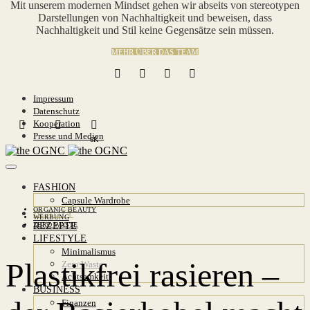
Mit unserem modernen Mindset gehen wir abseits von stereotypen
Darstellungen von Nachhaltigkeit und beweisen, dass
Nachhaltigkeit und Stil keine Gegensätze sein müssen.
MEHR ÜBER DAS TEAM
Impressum
Datenschutz
Kooperation
Presse und Medien
6K
FASHION
Capsule Wardrobe
ORGANIC BEAUTY
BEAUTY
WERBUNG
REZEPTE
ZERO WASTE
LIFESTYLE
Minimalismus
Plastikfrei rasieren –
Zero Waste
Achtsamkeit
BUSINESS
Finanzen