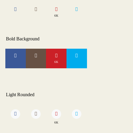
6K
Bold Background
6K
Light Rounded
6K