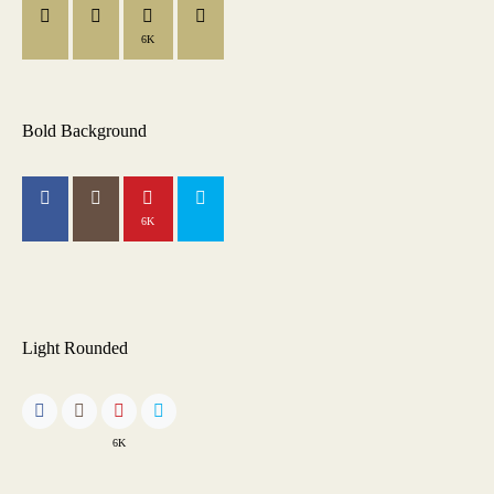
6K
Bold Background
6K
Light Rounded
6K