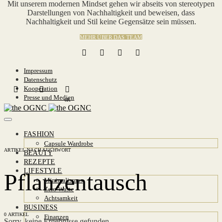
Mit unserem modernen Mindset gehen wir abseits von stereotypen
Darstellungen von Nachhaltigkeit und beweisen, dass
Nachhaltigkeit und Stil keine Gegensätze sein müssen.
MEHR ÜBER DAS TEAM
Impressum
Datenschutz
Kooperation
Presse und Medien
6K
FASHION
Capsule Wardrobe
ARTIKEL NACH SUCHWORT
BEAUTY
REZEPTE
LIFESTYLE
Pflanzentausch
Minimalismus
Zero Waste
Achtsamkeit
BUSINESS
0 ARTIKEL
Finanzen
Sorry, keine Ergebnisse gefunden.