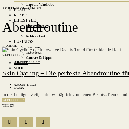
Capsule Wardrobe
ARTIKEL NACH SUCHWORT
BEAUTY
REZEPTE
LIFESTYLE
Abendroutine
Minimalismus
Zero Waste
Achtsamkeit
BUSINESS
1 ARTIKEL
Finanzen
Interviews
WEITERLESEN
Karriere & Tipps
ORGANIC BEAUTY
ABOUT
SHOP
Skin Cycling – Die perfekte Abendroutine fü
AUGUST 1, 2023
LAURA
In der heutigen Zeit, in der wir täglich von neuen Beauty-Trends un
WEITERLESEN
TEILEN