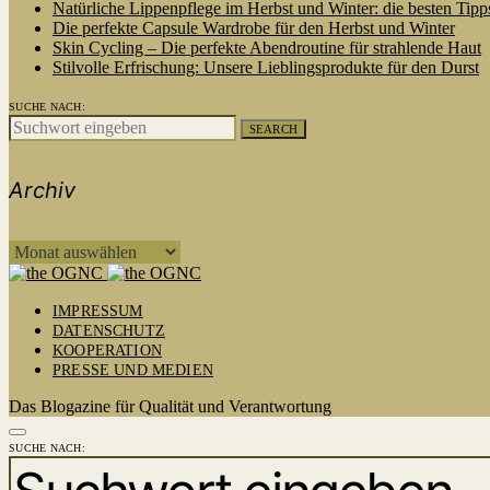
Natürliche Lippenpflege im Herbst und Winter: die besten Tipp
Die perfekte Capsule Wardrobe für den Herbst und Winter
Skin Cycling – Die perfekte Abendroutine für strahlende Haut
Stilvolle Erfrischung: Unsere Lieblingsprodukte für den Durst
SUCHE NACH:
SEARCH
Archiv
ARCHIV
IMPRESSUM
DATENSCHUTZ
KOOPERATION
PRESSE UND MEDIEN
Das Blogazine für Qualität und Verantwortung
SUCHE NACH: