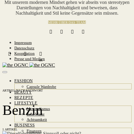
Mit unserem modernen Mindset gehen wir abseits von stereotypen
Darstellungen von Nachhaltigkeit und beweisen, dass
Nachhaltigkeit und Stil keine Gegensätze sein müssen.
MEHR ÜBER DAS TEAM
Impressum
Datenschutz
Kooperation
Presse und Medien
6K
FASHION
Capsule Wardrobe
ARTIKEL NACH SUCHWORT
BEAUTY
REZEPTE
LIFESTYLE
Benzin
Minimalismus
Zero Waste
Achtsamkeit
BUSINESS
1 ARTIKEL
Finanzen