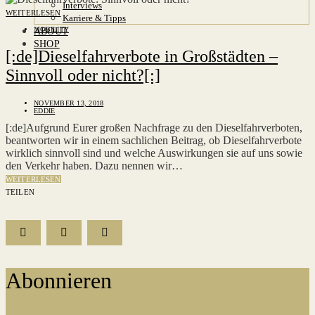
Interviews
WEITERLESEN
Karriere & Tipps
MOBILITY
ABOUT
SHOP
[:de]Dieselfahrverbote in Großstädten –
Sinnvoll oder nicht?[:]
NOVEMBER 13, 2018
EDDIE
[:de]Aufgrund Eurer großen Nachfrage zu den Dieselfahrverboten,
beantworten wir in einem sachlichen Beitrag, ob Dieselfahrverbote
wirklich sinnvoll sind und welche Auswirkungen sie auf uns sowie
den Verkehr haben. Dazu nennen wir…
WEITERLESEN
TEILEN
Abonnieren