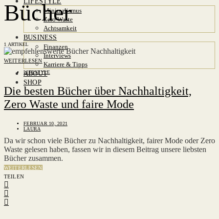
LIFESTYLE
Bücher
Minimalismus
Zero Waste
Achtsamkeit
BUSINESS
1 ARTIKEL
Finanzen
Interviews
WEITERLESEN
Karriere & Tipps
LIFESTYLE
ABOUT
SHOP
Die besten Bücher über Nachhaltigkeit,
Zero Waste und faire Mode
FEBRUAR 10, 2021
LAURA
Da wir schon viele Bücher zu Nachhaltigkeit, fairer Mode oder Zero
Waste gelesen haben, fassen wir in diesem Beitrag unsere liebsten
Bücher zusammen.
WEITERLESEN
TEILEN