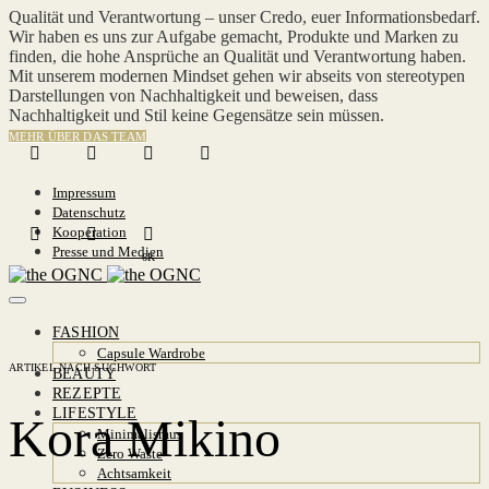
Qualität und Verantwortung – unser Credo, euer Informationsbedarf.
Wir haben es uns zur Aufgabe gemacht, Produkte und Marken zu
finden, die hohe Ansprüche an Qualität und Verantwortung haben.
Mit unserem modernen Mindset gehen wir abseits von stereotypen
Darstellungen von Nachhaltigkeit und beweisen, dass
Nachhaltigkeit und Stil keine Gegensätze sein müssen.
MEHR ÜBER DAS TEAM
Impressum
Datenschutz
Kooperation
Presse und Medien
6K
FASHION
Capsule Wardrobe
ARTIKEL NACH SUCHWORT
BEAUTY
REZEPTE
LIFESTYLE
Kora Mikino
Minimalismus
Zero Waste
Achtsamkeit