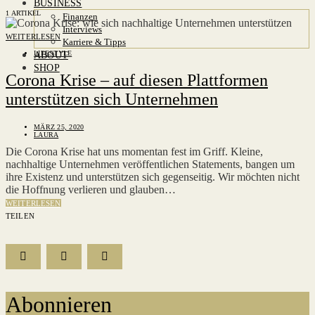
BUSINESS
1 ARTIKEL
Finanzen
Interviews
WEITERLESEN
Karriere & Tipps
LIFESTYLE
ABOUT
SHOP
Corona Krise – auf diesen Plattformen
unterstützen sich Unternehmen
MÄRZ 25, 2020
LAURA
Die Corona Krise hat uns momentan fest im Griff. Kleine,
nachhaltige Unternehmen veröffentlichen Statements, bangen um
ihre Existenz und unterstützen sich gegenseitig. Wir möchten nicht
die Hoffnung verlieren und glauben…
WEITERLESEN
TEILEN
Abonnieren