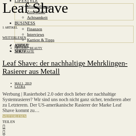
LIFESTYLE
Leaf Shave
Minimalismus
Zero Waste
Achtsamkeit
BUSINESS
1 ARTIKEL
Finanzen
Interviews
WEITERLESEN
Karriere & Tipps
ANZEIGE
ABOUT
ORGANIC BEAUTY
SHOP
ZERO WASTE
Leaf Shave: der nachhaltige Mehrklingen-
Rasierer aus Metall
MAI 1, 2019
LAURA
Werbung | Rasierhobel 2.0 oder doch lieber der nachhaltige
Systemrasierer? Wir sind uns noch nicht ganz sicher, tendieren aber
zu Letzterem. Der US-amerikanische Rasierer der Marke Leaf
Shave kommt zu…
WEITERLESEN
TEILEN