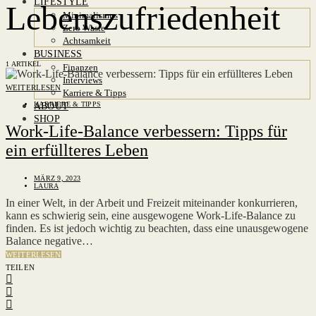
LIFESTYLE
Lebenszufriedenheit
Minimalismus
Zero Waste
Achtsamkeit
BUSINESS
1 ARTIKEL
Finanzen
Interviews
WEITERLESEN
Karriere & Tipps
KARRIERE & TIPPS
ABOUT
SHOP
Work-Life-Balance verbessern: Tipps für
ein erfüllteres Leben
MÄRZ 9, 2023
LAURA
In einer Welt, in der Arbeit und Freizeit miteinander konkurrieren,
kann es schwierig sein, eine ausgewogene Work-Life-Balance zu
finden. Es ist jedoch wichtig zu beachten, dass eine unausgewogene
Balance negative…
WEITERLESEN
TEILEN