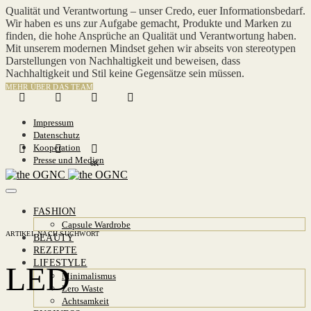
Qualität und Verantwortung – unser Credo, euer Informationsbedarf.
Wir haben es uns zur Aufgabe gemacht, Produkte und Marken zu
finden, die hohe Ansprüche an Qualität und Verantwortung haben.
Mit unserem modernen Mindset gehen wir abseits von stereotypen
Darstellungen von Nachhaltigkeit und beweisen, dass
Nachhaltigkeit und Stil keine Gegensätze sein müssen.
MEHR ÜBER DAS TEAM
Impressum
Datenschutz
Kooperation
Presse und Medien
6K
FASHION
Capsule Wardrobe
ARTIKEL NACH SUCHWORT
BEAUTY
REZEPTE
LIFESTYLE
LED
Minimalismus
Zero Waste
Achtsamkeit