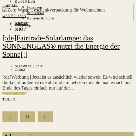
BUSINESS
1 ARTIKEL
Finanzen
Interviews
WEITERLESEN
Karriere & Tipps
ANZEIGE
ABOUT
LIFESTYLE
SHOP
[:de]Fairtrade-Solarlampe: das
SONNENGLAS® nutzt die Energie der
Sonne[:]
DEZEMBER 1, 2018
LAURA
[:de]Werbung | Jetzt ist es tatsächlich wieder soweit. Es wird schnell
dunkel, draußen ist es kühl und am liebsten möchte man es sich am
Ende des Tages einfach nur auf der…
WEITERLESEN
TEILEN