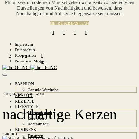
Mit unserem modernen Mindset gehen wir abseits von stereotypen
Darstellungen von Nachhaltigkeit und beweisen, dass
Nachhaltigkeit und Stil keine Gegensätze sein müssen.
MEHR ÜBER DAS TEAM
Impressum
Datenschutz
Kooperation
Presse und Medien
6K
FASHION
Capsule Wardrobe
ARTIKEL NACH SUCHWORT
BEAUTY
REZEPTE
LIFESTYLE
nachhaltige Kerzen
Minimalismus
Zero Waste
Achtsamkeit
BUSINESS
1 ARTIKEL
Finanzen