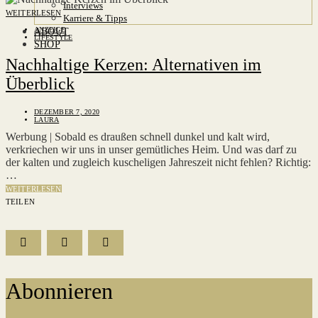
Interviews
WEITERLESEN
Karriere & Tipps
ANZEIGE
ABOUT
LIFESTYLE
SHOP
Nachhaltige Kerzen: Alternativen im
Überblick
DEZEMBER 7, 2020
LAURA
Werbung | Sobald es draußen schnell dunkel und kalt wird,
verkriechen wir uns in unser gemütliches Heim. Und was darf zu
der kalten und zugleich kuscheligen Jahreszeit nicht fehlen? Richtig:
…
WEITERLESEN
TEILEN
Abonnieren