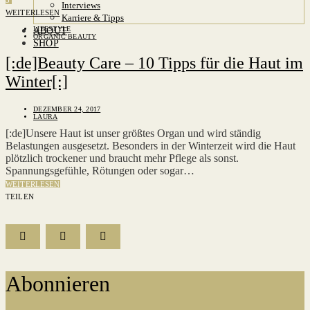
3
Interviews
WEITERLESEN
Karriere & Tipps
LIFESTYLE
ABOUT
ORGANIC BEAUTY
SHOP
[:de]Beauty Care – 10 Tipps für die Haut im
Winter[:]
DEZEMBER 24, 2017
LAURA
[:de]Unsere Haut ist unser größtes Organ und wird ständig
Belastungen ausgesetzt. Besonders in der Winterzeit wird die Haut
plötzlich trockener und braucht mehr Pflege als sonst.
Spannungsgefühle, Rötungen oder sogar…
WEITERLESEN
TEILEN
Abonnieren