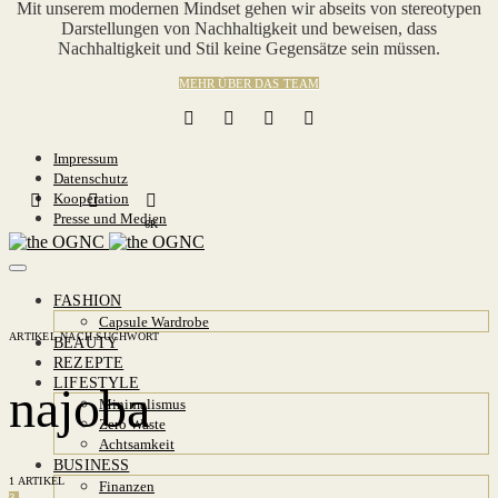
Mit unserem modernen Mindset gehen wir abseits von stereotypen
Darstellungen von Nachhaltigkeit und beweisen, dass
Nachhaltigkeit und Stil keine Gegensätze sein müssen.
MEHR ÜBER DAS TEAM
Impressum
Datenschutz
Kooperation
Presse und Medien
6K
FASHION
Capsule Wardrobe
ARTIKEL NACH SUCHWORT
BEAUTY
REZEPTE
LIFESTYLE
najoba
Minimalismus
Zero Waste
Achtsamkeit
BUSINESS
1 ARTIKEL
Finanzen