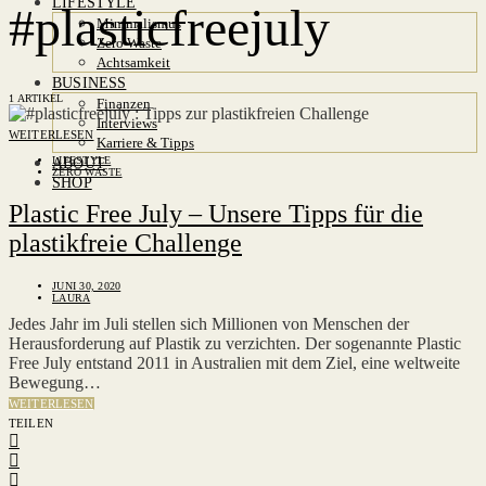
LIFESTYLE
#plasticfreejuly
Minimalismus
Zero Waste
Achtsamkeit
BUSINESS
1 ARTIKEL
Finanzen
Interviews
WEITERLESEN
Karriere & Tipps
LIFESTYLE
ABOUT
ZERO WASTE
SHOP
Plastic Free July – Unsere Tipps für die
plastikfreie Challenge
JUNI 30, 2020
LAURA
Jedes Jahr im Juli stellen sich Millionen von Menschen der
Herausforderung auf Plastik zu verzichten. Der sogenannte Plastic
Free July entstand 2011 in Australien mit dem Ziel, eine weltweite
Bewegung…
WEITERLESEN
TEILEN