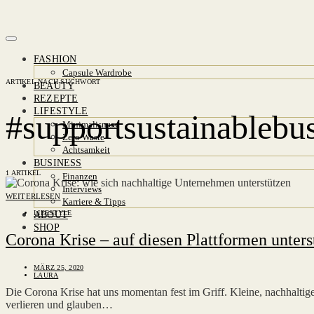
FASHION
Capsule Wardrobe
ARTIKEL NACH SUCHWORT
BEAUTY
REZEPTE
LIFESTYLE
#supportsustainablebu
Minimalismus
Zero Waste
Achtsamkeit
BUSINESS
1 ARTIKEL
Finanzen
Interviews
WEITERLESEN
Karriere & Tipps
LIFESTYLE
ABOUT
SHOP
Corona Krise – auf diesen Plattformen unter
MÄRZ 25, 2020
LAURA
Die Corona Krise hat uns momentan fest im Griff. Kleine, nachhaltig
verlieren und glauben…