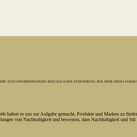
NSERE NUTZUNGSBEDINGUNGEN BEZÜGLICH DER SPEICHERUNG DER ÜBER DIESES FORMU
 Wir haben es uns zur Aufgabe gemacht, Produkte und Marken zu finde
lungen von Nachhaltigkeit und beweisen, dass Nachhaltigkeit und Stil