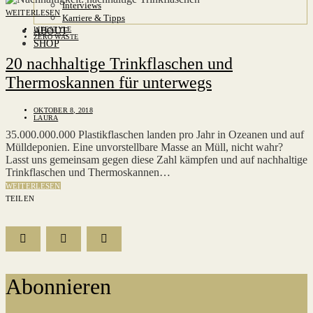
Interviews
WEITERLESEN
Karriere & Tipps
LIFESTYLE
ABOUT
ZERO WASTE
SHOP
20 nachhaltige Trinkflaschen und
Thermoskannen für unterwegs
OKTOBER 8, 2018
LAURA
35.000.000.000 Plastikflaschen landen pro Jahr in Ozeanen und auf
Mülldeponien. Eine unvorstellbare Masse an Müll, nicht wahr?
Lasst uns gemeinsam gegen diese Zahl kämpfen und auf nachhaltige
Trinkflaschen und Thermoskannen…
WEITERLESEN
TEILEN
Abonnieren