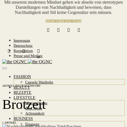
Mit unserem modernen Mindset gehen wir abseits von stereotypen
Darstellungen von Nachhaltigkeit und beweisen, dass
Nachhaltigkeit und Stil keine Gegensätze sein müssen.
MEHR ÜBER DAS TEAM
Impressum
Datenschutz
Kooperation
Presse und Medien
6K
FASHION
Capsule Wardrobe
ARTIKEL NACH SUCHWORT
BEAUTY
REZEPTE
LIFESTYLE
Brotzeit
Minimalismus
Zero Waste
Achtsamkeit
BUSINESS
1 ARTIKEL
Finanzen