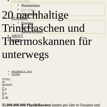
LIFESTYLE
Minimalismus
Zero Waste
20 nachhaltige
Achtsamkeit
BUSINESS
Finanzen
Trinkflaschen und
Interviews
Karriere & Tipps
ABOUT
Thermoskannen für
SHOP
unterwegs
OKTOBER 8, 2018
LAURA
TOTAL
3K
SHARES
0
0
3K
35.000.000.000 Plastikflaschen
landen pro Jahr in Ozeanen und