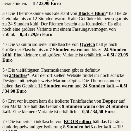
herausfinden. –
1l /
23,90 Euro
3 / Die Thermoskanne aus Edelstahl von
Black + Blum
* hält heiße
Getränke bis zu 12 Stunden warm. Kalte Getränke bleiben sogar bis
zu 24 Stunden kühl. Der Riemen besteht aus Kunstleder. Es gibt
noch eine größere Variante mit einem Fassungsvermögen von
750ml. –
0,5l / 29,95 Euro
4 / Die vakuum isolierte Trinkflasche von
Qwetch
hält je nach
Größe der Flasche bis zu
7 Stunden warm
und bis zu
24 Stunden
kühl
. Eine kleinere und größere Variante ist erhältlich. –
0,5l /
23,95
Euro
5 / Die vielfältigsten Thermoskannen gibt es definitiv
bei
24Bottles
*
. Auf der offiziellen Website findet ihr noch schicke
Designs mit beispielsweise Marmor-Optik. Die Thermoskannen
halten das Getränk
12 Stunden warm
und
24 Stunden kalt
. –
0,5l
/
34,90 Euro
6 / Erst vor kurzem kam die isolierte Trinkflasche von
Dopper
auf
den Markt. Sie hält das Getränk
9 Stunden
warm
oder
24 Stunden
kalt
. Eine kleinere Variante ist erhältlich. –
0,5l / 34,50 Euro
7 / Die isolierte Trinkflasche von
ECO Brotbox
hält das Getränk
dank doppelwandiger Isolierung
8 Stunden heiß
oder
kalt
. –
1l /