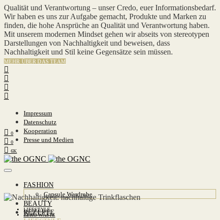
Qualität und Verantwortung – unser Credo, euer Informationsbedarf.
Wir haben es uns zur Aufgabe gemacht, Produkte und Marken zu
finden, die hohe Ansprüche an Qualität und Verantwortung haben.
Mit unserem modernen Mindset gehen wir abseits von stereotypen
Darstellungen von Nachhaltigkeit und beweisen, dass
Nachhaltigkeit und Stil keine Gegensätze sein müssen.
MEHR ÜBER DAS TEAM
Impressum
Datenschutz
Kooperation
0
Presse und Medien
0
6K
FASHION
Capsule Wardrobe
BEAUTY
LIFESTYLE
REZEPTE
ZERO WASTE