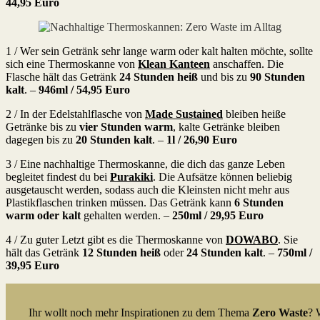
44,95 Euro
1 / Wer sein Getränk sehr lange warm oder kalt halten möchte, sollte
sich eine Thermoskanne von
Klean Kanteen
anschaffen. Die
Flasche hält das Getränk
24 Stunden heiß
und bis zu
90 Stunden
kalt
. –
946ml / 54,95 Euro
2 / In der Edelstahlflasche von
Made Sustained
bleiben heiße
Getränke bis zu
vier Stunden warm
, kalte Getränke bleiben
dagegen bis zu
20 Stunden kalt
. –
1l /
26,90 Euro
3 / Eine nachhaltige Thermoskanne, die dich das ganze Leben
begleitet findest du bei
Purakiki
. Die Aufsätze können beliebig
ausgetauscht werden, sodass auch die Kleinsten nicht mehr aus
Plastikflaschen trinken müssen. Das Getränk kann
6 Stunden
warm
oder kalt
gehalten werden. –
250ml / 29,95 Euro
4 / Zu guter Letzt gibt es die Thermoskanne von
DOWABO
. Sie
hält das Getränk
12 Stunden heiß
oder
24 Stunden kalt
. –
750ml /
39,95 Euro
Ihr wollt noch mehr Inspirationen zu dem Thema
Zero Waste
? 