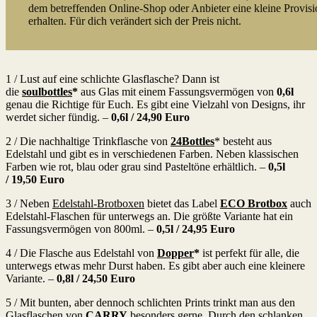
dem betreffenden Online-Shop oder Anbieter eine kleine Provisi
erhalten. Für dich verändert sich der Preis nicht.
1 / Lust auf eine schlichte Glasflasche? Dann ist
die
soulbottles
*
aus Glas mit einem Fassungsvermögen von
0,6l
genau die Richtige für Euch. Es gibt eine Vielzahl von Designs, ihr
werdet sicher fündig. –
0,6l /
24,90 Euro
2 / Die nachhaltige Trinkflasche von
24Bottles
* besteht aus
Edelstahl und gibt es in verschiedenen Farben. Neben klassischen
Farben wie rot, blau oder grau sind Pasteltöne erhältlich. –
0,5l
/
19,50 Euro
3 / Neben
Edelstahl-Brotboxen
bietet das Label
ECO Brotbox
auch
Edelstahl-Flaschen für unterwegs an. Die größte Variante hat ein
Fassungsvermögen von 800ml. –
0,5l /
24,95 Euro
4 / Die Flasche aus Edelstahl von
Dopper
*
ist perfekt für alle, die
unterwegs etwas mehr Durst haben. Es gibt aber auch eine kleinere
Variante. –
0,8l / 24,50 Euro
5 / Mit bunten, aber dennoch schlichten Prints trinkt man aus den
Glasflaschen von
CARRY
besonders gerne. Durch den schlanken