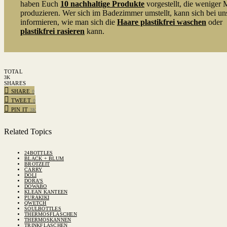
haben Euch
10 nachhaltige Produkte
vorgestellt, die weniger 
produzieren. Wer sich im Badezimmer umstellt, kann sich bei un
informieren, wie man sich die
Haare plastikfrei waschen
oder
plastikfrei rasieren
kann.
TOTAL
3K
SHARES
SHARE
0
TWEET
0
PIN IT
3K
Related Topics
24BOTTLES
BLACK + BLUM
BROTZEIT
CARRY
DOLI
DORA'S
DOWABO
KLEAN KANTEEN
PURAKIKI
QWETCH
SOULBOTTLES
THERMOSFLASCHEN
THERMOSKANNEN
TRINKFLASCHEN