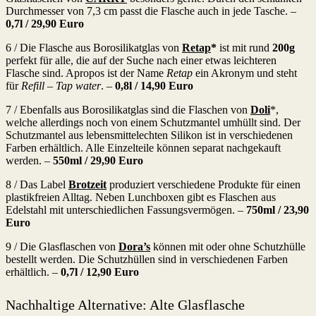
Durchmesser von 7,3 cm passt die Flasche auch in jede Tasche. –
0,7l /
29,90 Euro
6 / Die Flasche aus Borosilikatglas von
Retap
*
ist mit rund
200g
perfekt für alle, die auf der Suche nach einer etwas leichteren
Flasche sind. Apropos ist der Name
Retap
ein Akronym und steht
für
Refill – Tap water
. –
0,8l / 14,90 Euro
7 / Ebenfalls aus Borosilikatglas sind die Flaschen von
Doli
*,
welche allerdings noch von einem Schutzmantel umhüllt sind. Der
Schutzmantel aus lebensmittelechten Silikon ist in verschiedenen
Farben erhältlich. Alle Einzelteile können separat nachgekauft
werden. –
550ml / 29,90 Euro
8 / Das Label
Brotzeit
produziert verschiedene Produkte für einen
plastikfreien Alltag. Neben Lunchboxen gibt es Flaschen aus
Edelstahl mit unterschiedlichen Fassungsvermögen. –
750ml /
23,90
Euro
9 / Die Glasflaschen von
Dora’s
können mit oder ohne Schutzhülle
bestellt werden. Die Schutzhüllen sind in verschiedenen Farben
erhältlich. –
0,7l /
12,90 Euro
Nachhaltige Alternative: Alte Glasflasche