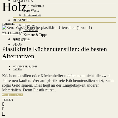
LIFESTYLE
Holz
Minimalismus
Zero Waste
Achtsamkeit
BUSINESS
1 ARTIKEL
Finanzen
Interviews
WEITERLESEN
Karriere & Tipps
ZERO WASTE
ABOUT
SHOP
Plastikfreie Küchenutensilien: die besten
Alternativen
NOVEMBER 3, 2018
LAURA
Küchenutensilien oder Küchenhelfer möchte man nicht alle zwei
Jahre neu kaufen. Wer auf plastikfreie Küchenutensilien setzt, kann
sogar Geld sparen. Dies liegt an der Langlebigkeit anderer
Materialien. Denn Plastik nutzt…
WEITERLESEN
TEILEN