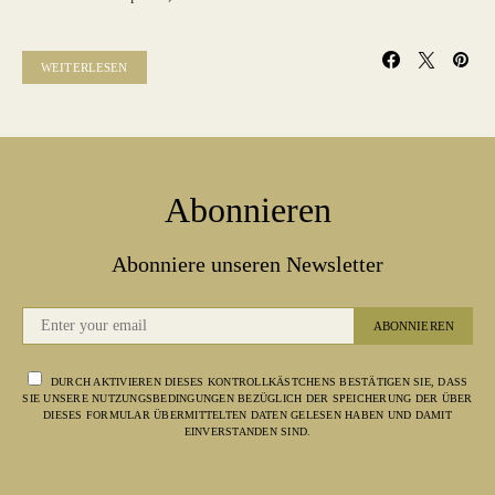
WEITERLESEN
Abonnieren
Abonniere unseren Newsletter
ABONNIEREN
DURCH AKTIVIEREN DIESES KONTROLLKÄSTCHENS BESTÄTIGEN SIE, DASS
SIE UNSERE NUTZUNGSBEDINGUNGEN BEZÜGLICH DER SPEICHERUNG DER ÜBER
DIESES FORMULAR ÜBERMITTELTEN DATEN GELESEN HABEN UND DAMIT
EINVERSTANDEN SIND.