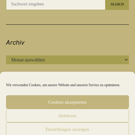
SEARCH
Archiv
ARCHIV
Wir verwenden Cookies, um unsere Website und unseren Service zu optimieren.
Cookies akzeptieren
IMPRESSUM
DATENSCHUTZ
KOOPERATION
Ablehnen
PRESSE UND MEDIEN
Einstellungen anzeigen
Das Blogazine für Qualität und Verantwortung