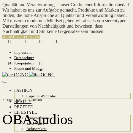
Qualität und Verantwortung – unser Credo, euer Informationsbedarf.
Wir haben es uns zur Aufgabe gemacht, Produkte und Marken zu
finden, die hohe Ansprüche an Qualität und Verantwortung haben.
Mit unserem modernen Mindset gehen wir abseits von stereotypen
Darstellungen von Nachhaltigkeit und beweisen, dass
Nachhaltigkeit und Stil keine Gegensätze sein müssen.
MEHR ÜBER DAS TEAM
Impressum
Datenschutz
Kooperation
Presse und Medien
6K
FASHION
Capsule Wardrobe
ARTIKEL NACH SUCHWORT
BEAUTY
REZEPTE
LIFESTYLE
OBAstudios
Minimalismus
Zero Waste
Achtsamkeit