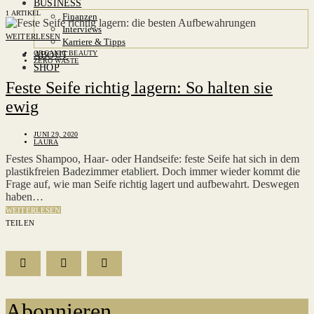
BUSINESS
1 ARTIKEL
Finanzen
Interviews
WEITERLESEN
Karriere & Tipps
ORGANIC BEAUTY
ABOUT
ZERO WASTE
SHOP
Feste Seife richtig lagern: So halten sie
ewig
JUNI 29, 2020
LAURA
Festes Shampoo, Haar- oder Handseife: feste Seife hat sich in dem
plastikfreien Badezimmer etabliert. Doch immer wieder kommt die
Frage auf, wie man Seife richtig lagert und aufbewahrt. Deswegen
haben…
WEITERLESEN
TEILEN
Abonnieren