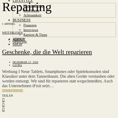
LIFESTYLE
Repairing
Minimalismus
Zero Waste
Achtsamkeit
BUSINESS
1 ARTIKEL
Finanzen
Interviews
WEITERLESEN
Karriere & Tipps
ANZEIGE
ABOUT
LIFESTYLE
SHOP
Geschenke, die die Welt reparieren
DEZEMBER 22, 2019
LAURA
Werbung I Neue Tablets, Smartphones oder Spielekonsolen sind
Klassiker unter dem Tannenbaum. Die alten Geräte verstauben oder
werden entsorgt. Wir sind für reparieren statt wegschmeißen. Auch
das Unternehmen iFixit setzt…
WEITERLESEN
TEILEN