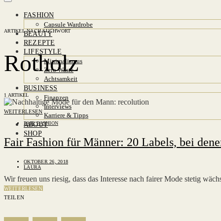
FASHION
Capsule Wardrobe
ARTIKEL NACH SUCHWORT
BEAUTY
REZEPTE
LIFESTYLE
Rotholz
Minimalismus
Zero Waste
Achtsamkeit
BUSINESS
1 ARTIKEL
Finanzen
Interviews
WEITERLESEN
Karriere & Tipps
FAIR FASHION
ABOUT
SHOP
Fair Fashion für Männer: 20 Labels, bei de
OKTOBER 26, 2018
LAURA
Wir freuen uns riesig, dass das Interesse nach fairer Mode stetig w
WEITERLESEN
TEILEN