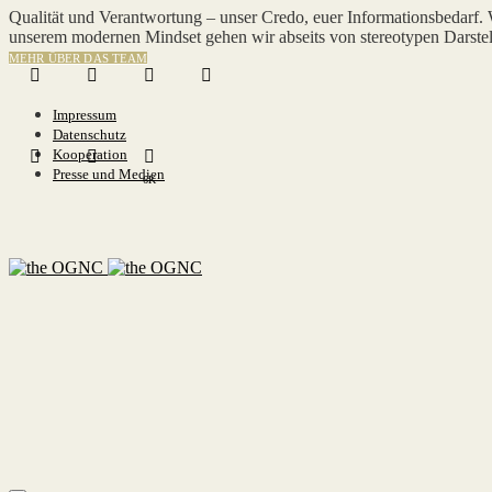
Qualität und Verantwortung – unser Credo, euer Informationsbedarf.
unserem modernen Mindset gehen wir abseits von stereotypen Darstel
MEHR ÜBER DAS TEAM
Impressum
Datenschutz
Kooperation
Presse und Medien
6K