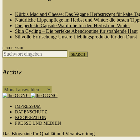
Kürbis Mac and Cheese: Das Vegane Herbstrezept für kalte Ta
Natürliche Lippenpflege im Herbst und Winter: die besten Tipp
Die perfekte Capsule Wardrobe für den Herbst und Winter
Skin Cycling – Die perfekte Abendroutine für strahlende Haut
Stilvolle Erfrischung: Unsere Lieblingsprodukte für den Durst
SUCHE NACH:
SEARCH
Archiv
ARCHIV
IMPRESSUM
DATENSCHUTZ
KOOPERATION
PRESSE UND MEDIEN
Das Blogazine für Qualität und Verantwortung