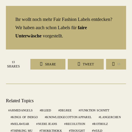
Ihr wollt noch mehr Fair Fashion Labels entdecken?
Wir haben auch schon Labels für
faire
Unterwäsche
vorgestellt.
13
SHARE
TWEET
13
SHARES
Related Topics
ARMEDANGELS
BLEED
DEGREE
FUNKTION SCHNITT
KINGS OF INDIGO
KNOWLEDGECOTTON APPAREL
LANGERCHEN
MELAWEAR
NUDIE JEANS
RECOLUTION
ROTHOLZ
THINKING MU
THOKKTHOKK
THOUGHT
WIJLD