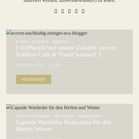
motiviert werden, umweltbewusst(er) zu leben.
EVENTS
LIFESTYLE
WERBUNG
[:de]Plastik und unsere Zukunft: ecover
Rubbish Café & Trend Summit[:]
OKTOBER 19, 2018
LAURA
WEITERLESEN
CAPSULE WARDROBE
FAIR FASHION
MINIMALISMUS
Capsule Wardrobe Inspiration für den
Herbst/Winter