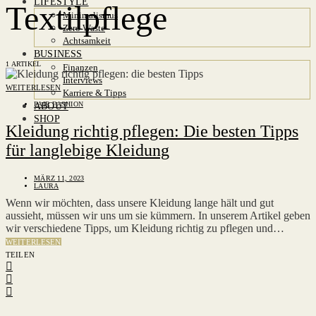
LIFESTYLE
Textilpflege
Minimalismus
Zero Waste
Achtsamkeit
BUSINESS
1 ARTIKEL
Finanzen
Interviews
WEITERLESEN
Karriere & Tipps
FAIR FASHION
ABOUT
SHOP
Kleidung richtig pflegen: Die besten Tipps
für langlebige Kleidung
MÄRZ 11, 2023
LAURA
Wenn wir möchten, dass unsere Kleidung lange hält und gut
aussieht, müssen wir uns um sie kümmern. In unserem Artikel geben
wir verschiedene Tipps, um Kleidung richtig zu pflegen und…
WEITERLESEN
TEILEN