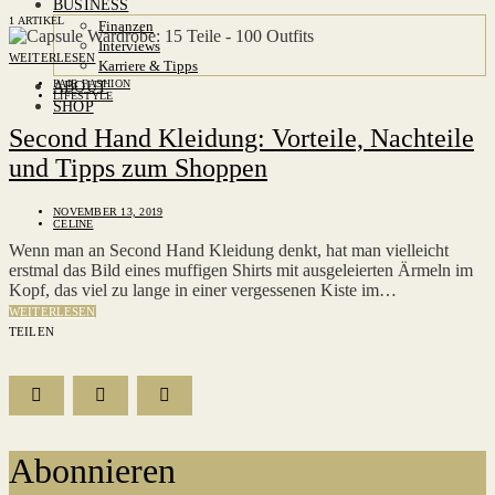
BUSINESS
1 ARTIKEL
Finanzen
Interviews
WEITERLESEN
Karriere & Tipps
FAIR FASHION
ABOUT
LIFESTYLE
SHOP
Second Hand Kleidung: Vorteile, Nachteile
und Tipps zum Shoppen
NOVEMBER 13, 2019
CELINE
Wenn man an Second Hand Kleidung denkt, hat man vielleicht
erstmal das Bild eines muffigen Shirts mit ausgeleierten Ärmeln im
Kopf, das viel zu lange in einer vergessenen Kiste im…
WEITERLESEN
TEILEN
Abonnieren