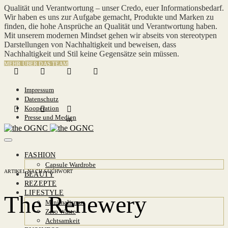
Qualität und Verantwortung – unser Credo, euer Informationsbedarf.
Wir haben es uns zur Aufgabe gemacht, Produkte und Marken zu
finden, die hohe Ansprüche an Qualität und Verantwortung haben.
Mit unserem modernen Mindset gehen wir abseits von stereotypen
Darstellungen von Nachhaltigkeit und beweisen, dass
Nachhaltigkeit und Stil keine Gegensätze sein müssen.
MEHR ÜBER DAS TEAM
Impressum
Datenschutz
Kooperation
Presse und Medien
6K
FASHION
Capsule Wardrobe
ARTIKEL NACH SUCHWORT
BEAUTY
REZEPTE
LIFESTYLE
The Renewery
Minimalismus
Zero Waste
Achtsamkeit