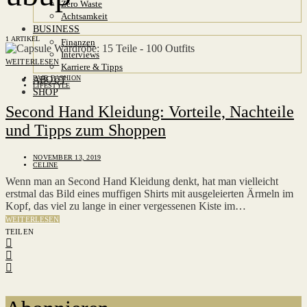
Zero Waste
Achtsamkeit
BUSINESS
1 ARTIKEL
Finanzen
Interviews
WEITERLESEN
Karriere & Tipps
FAIR FASHION
ABOUT
LIFESTYLE
SHOP
Second Hand Kleidung: Vorteile, Nachteile
und Tipps zum Shoppen
NOVEMBER 13, 2019
CELINE
Wenn man an Second Hand Kleidung denkt, hat man vielleicht
erstmal das Bild eines muffigen Shirts mit ausgeleierten Ärmeln im
Kopf, das viel zu lange in einer vergessenen Kiste im…
WEITERLESEN
TEILEN