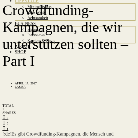
LIFESTYLE
Crowdfunding-
Minimalismus
Zero Waste
Achtsamkeit
Kampagnen, die wir
BUSINESS
Finanzen
Interviews
unterstützen sollten –
Karriere & Tipps
ABOUT
SHOP
Part I
APRIL 17, 2017
LAURA
TOTAL
1
SHARES
0
0
1
[:de]Es gibt Crowdfunding-Kampagnen, die Mensch und