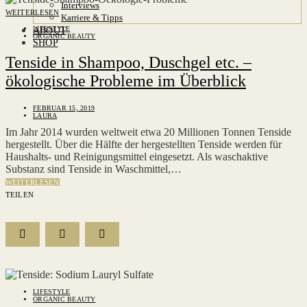
Interviews
WEITERLESEN
Karriere & Tipps
LIFESTYLE
ABOUT
ORGANIC BEAUTY
SHOP
Tenside in Shampoo, Duschgel etc. –
ökologische Probleme im Überblick
FEBRUAR 15, 2019
LAURA
Im Jahr 2014 wurden weltweit etwa 20 Millionen Tonnen Tenside
hergestellt. Über die Hälfte der hergestellten Tenside werden für
Haushalts- und Reinigungsmittel eingesetzt. Als waschaktive
Substanz sind Tenside in Waschmittel,…
WEITERLESEN
TEILEN
LIFESTYLE
ORGANIC BEAUTY