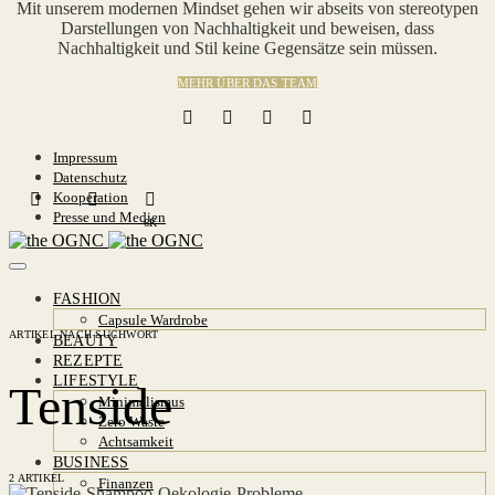
Mit unserem modernen Mindset gehen wir abseits von stereotypen
Darstellungen von Nachhaltigkeit und beweisen, dass
Nachhaltigkeit und Stil keine Gegensätze sein müssen.
MEHR ÜBER DAS TEAM
Impressum
Datenschutz
Kooperation
Presse und Medien
6K
FASHION
Capsule Wardrobe
ARTIKEL NACH SUCHWORT
BEAUTY
REZEPTE
LIFESTYLE
Tenside
Minimalismus
Zero Waste
Achtsamkeit
BUSINESS
2 ARTIKEL
Finanzen