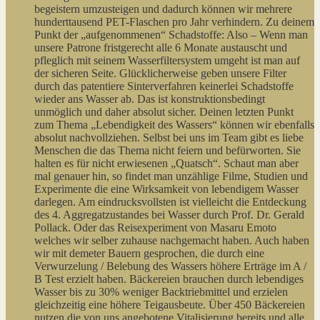
begeistern umzusteigen und dadurch können wir mehrere
hunderttausend PET-Flaschen pro Jahr verhindern. Zu deinem
Punkt der „aufgenommenen“ Schadstoffe: Also – Wenn man
unsere Patrone fristgerecht alle 6 Monate austauscht und
pfleglich mit seinem Wasserfiltersystem umgeht ist man auf
der sicheren Seite. Glücklicherweise geben unsere Filter
durch das patentiere Sinterverfahren keinerlei Schadstoffe
wieder ans Wasser ab. Das ist konstruktionsbedingt
unmöglich und daher absolut sicher. Deinen letzten Punkt
zum Thema „Lebendigkeit des Wassers“ können wir ebenfalls
absolut nachvollziehen. Selbst bei uns im Team gibt es liebe
Menschen die das Thema nicht feiern und befürworten. Sie
halten es für nicht erwiesenen „Quatsch“. Schaut man aber
mal genauer hin, so findet man unzählige Filme, Studien und
Experimente die eine Wirksamkeit von lebendigem Wasser
darlegen. Am eindrucksvollsten ist vielleicht die Entdeckung
des 4. Aggregatzustandes bei Wasser durch Prof. Dr. Gerald
Pollack. Oder das Reisexperiment von Masaru Emoto
welches wir selber zuhause nachgemacht haben. Auch haben
wir mit demeter Bauern gesprochen, die durch eine
Verwurzelung / Belebung des Wassers höhere Erträge im A /
B Test erzielt haben. Bäckereien brauchen durch lebendiges
Wasser bis zu 30% weniger Backtriebmittel und erzielen
gleichzeitig eine höhere Teigausbeute. Über 450 Bäckereien
nutzen die von uns angebotene Vitalisierung bereits und alle