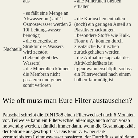
aus
- alle Mineralien bleiben
erhalten
- es fällt eine Menge an
Abwasser an ( auf 1l
- die Kartuschen enthalten
Osmosewasser werden 2-
(noch) ein geringen Anteil an
10l Leitungswasser
Plastikverpackungen
benötigt)
- besondere Stoffe wie Kalk,
- die energetische
Flour u.A. können durch
Struktur des Wassers
zusätzliche Kartuschen
Nachteile
wird zerstört
zurückgehalten werden
(Lebendigkeit des
- die Aufnahmekapazität des
Wassers)
Aktivkohlefilters ist
- die Mineralien können
irgendwann erschöpft, sodass
die Membran nicht
ein Filterwechsel nach einem
passieren und gehen
halben Jahr nötig ist
somit verloren
Wie oft muss man Eure Filter austauschen?
Pauschal schreibt die DIN1988 einen Filterwechsel nach 6 Monaten
vor. Teilweise kann ein Filterwechsel allerdings auch schon vorab
notwendig werden, nämlich immer dann, wenn die Gesamtkapazität
der Patrone ausgeschöpft ist. Das kann z. B. bei stark
verunreinigtem Leitungswasser passieren, der Durchfluss wird dann