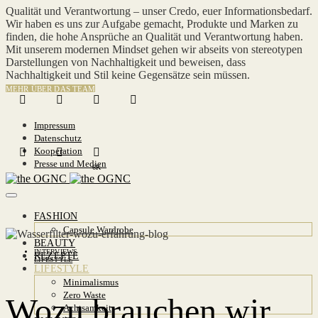
Qualität und Verantwortung – unser Credo, euer Informationsbedarf.
Wir haben es uns zur Aufgabe gemacht, Produkte und Marken zu
finden, die hohe Ansprüche an Qualität und Verantwortung haben.
Mit unserem modernen Mindset gehen wir abseits von stereotypen
Darstellungen von Nachhaltigkeit und beweisen, dass
Nachhaltigkeit und Stil keine Gegensätze sein müssen.
MEHR ÜBER DAS TEAM
Impressum
Datenschutz
Kooperation
Presse und Medien
6K
FASHION
Capsule Wardrobe
BEAUTY
INTERVIEWS
REZEPTE
LIFESTYLE
LIFESTYLE
Minimalismus
Zero Waste
Wozu brauchen wir
Achtsamkeit