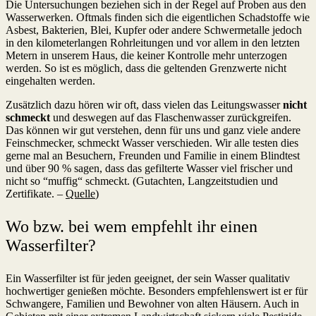
Die Untersuchungen beziehen sich in der Regel auf Proben aus den
Wasserwerken. Oftmals finden sich die eigentlichen Schadstoffe wie
Asbest, Bakterien, Blei, Kupfer oder andere Schwermetalle jedoch
in den kilometerlangen Rohrleitungen und vor allem in den letzten
Metern in unserem Haus, die keiner Kontrolle mehr unterzogen
werden. So ist es möglich, dass die geltenden Grenzwerte nicht
eingehalten werden.
Zusätzlich dazu hören wir oft, dass vielen das Leitungswasser
nicht
schmeckt
und deswegen auf das Flaschenwasser zurückgreifen.
Das können wir gut verstehen, denn für uns und ganz viele andere
Feinschmecker, schmeckt Wasser verschieden. Wir alle testen dies
gerne mal an Besuchern, Freunden und Familie in einem Blindtest
und über 90 % sagen, dass das gefilterte Wasser viel frischer und
nicht so “muffig“ schmeckt. (Gutachten, Langzeitstudien und
Zertifikate. –
Quelle
)
Wo bzw. bei wem empfehlt ihr einen
Wasserfilter?
Ein Wasserfilter ist für jeden geeignet, der sein Wasser qualitativ
hochwertiger genießen möchte. Besonders empfehlenswert ist er für
Schwangere, Familien und Bewohner von alten Häusern. Auch in