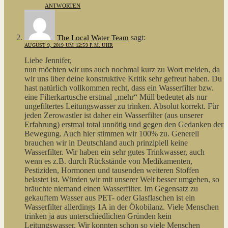
ANTWORTEN
sagt:
The Local Water Team
AUGUST 9, 2019 UM 12:59 P.M. UHR
Liebe Jennifer,
nun möchten wir uns auch nochmal kurz zu Wort melden, da
wir uns über deine konstruktive Kritik sehr gefreut haben. Du
hast natürlich vollkommen recht, dass ein Wasserfilter bzw.
eine Filterkartusche erstmal „mehr“ Müll bedeutet als nur
ungefiltertes Leitungswasser zu trinken. Absolut korrekt. Für
jeden Zerowastler ist daher ein Wasserfilter (aus unserer
Erfahrung) erstmal total unnötig und gegen den Gedanken der
Bewegung. Auch hier stimmen wir 100% zu. Generell
brauchen wir in Deutschland auch prinzipiell keine
Wasserfilter. Wir haben ein sehr gutes Trinkwasser, auch
wenn es z.B. durch Rückstände von Medikamenten,
Pestiziden, Hormonen und tausenden weiteren Stoffen
belastet ist. Würden wir mit unserer Welt besser umgehen, so
bräuchte niemand einen Wasserfilter. Im Gegensatz zu
gekauftem Wasser aus PET- oder Glasflaschen ist ein
Wasserfilter allerdings 1A in der Ökobilanz. Viele Menschen
trinken ja aus unterschiedlichen Gründen kein
Leitungswasser. Wir konnten schon so viele Menschen