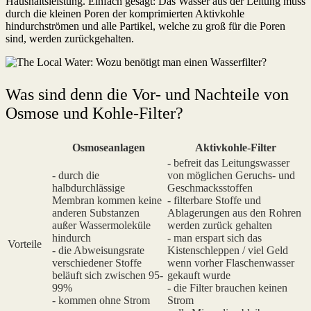
Haushaltsleistung. Einfach gesagt: Das Wasser aus der Leitung muss
durch die kleinen Poren der komprimierten Aktivkohle
hindurchströmen und alle Partikel, welche zu groß für die Poren
sind, werden zurückgehalten.
Was sind denn die Vor- und Nachteile von
Osmose und Kohle-Filter?
Osmoseanlagen
Aktivkohle-Filter
- befreit das Leitungswasser
- durch die
von möglichen Geruchs- und
halbdurchlässige
Geschmacksstoffen
Membran kommen keine
- filterbare Stoffe und
anderen Substanzen
Ablagerungen aus den Rohren
außer Wassermoleküle
werden zurück gehalten
hindurch
- man erspart sich das
Vorteile
- die Abweisungsrate
Kistenschleppen / viel Geld
verschiedener Stoffe
wenn vorher Flaschenwasser
beläuft sich zwischen 95-
gekauft wurde
99%
- die Filter brauchen keinen
- kommen ohne Strom
Strom