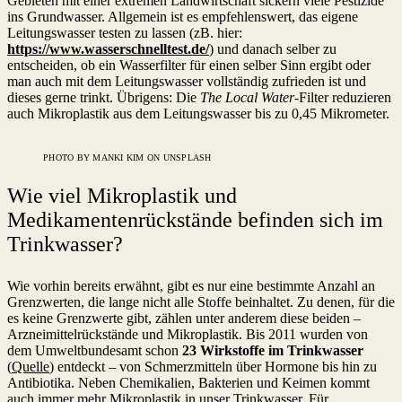
Gebieten mit einer extremen Landwirtschaft sickern viele Pestizide
ins Grundwasser. Allgemein ist es empfehlenswert, das eigene
Leitungswasser testen zu lassen (zB. hier:
https://www.wasserschnelltest.de/
) und danach selber zu
entscheiden, ob ein Wasserfilter für einen selber Sinn ergibt oder
man auch mit dem Leitungswasser vollständig zufrieden ist und
dieses gerne trinkt. Übrigens: Die
The Local Water
-Filter reduzieren
auch Mikroplastik aus dem Leitungswasser bis zu 0,45 Mikrometer.
PHOTO BY MANKI KIM ON UNSPLASH
Wie viel Mikroplastik und
Medikamentenrückstände befinden sich im
Trinkwasser?
Wie vorhin bereits erwähnt, gibt es nur eine bestimmte Anzahl an
Grenzwerten, die lange nicht alle Stoffe beinhaltet. Zu denen, für die
es keine Grenzwerte gibt, zählen unter anderem diese beiden –
Arzneimittelrückstände und Mikroplastik. Bis 2011 wurden von
dem Umweltbundesamt schon
23 Wirkstoffe im Trinkwasser
(
Quelle
) entdeckt – von Schmerzmitteln über Hormone bis hin zu
Antibiotika. Neben Chemikalien, Bakterien und Keimen kommt
auch immer mehr Mikroplastik in unser Trinkwasser. Für