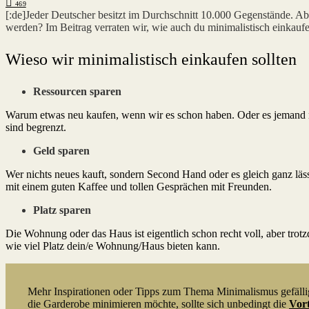
469
[:de]Jeder Deutscher besitzt im Durchschnitt 10.000 Gegenstände. Ab
werden? Im Beitrag verraten wir, wie auch du minimalistisch einkauf
Wieso wir minimalistisch einkaufen sollten
Ressourcen sparen
Warum etwas neu kaufen, wenn wir es schon haben. Oder es jemand n
sind begrenzt.
Geld sparen
Wer nichts neues kauft, sondern Second Hand oder es gleich ganz lässt
mit einem guten Kaffee und tollen Gesprächen mit Freunden.
Platz sparen
Die Wohnung oder das Haus ist eigentlich schon recht voll, aber tr
wie viel Platz dein/e Wohnung/Haus bieten kann.
Mehr Inspirationen oder Tipps zum Thema Minimalismus gefäll
die Garderobe minimieren möchte, sollte sich unbedingt die
Vort