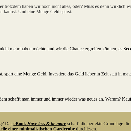
er trotzdem haben wir noch nicht alles, oder? Muss es denn wirklich w
en kannst. Und eine Menge Geld sparst.
icht mehr haben möchte und wir die Chance ergreifen können, es Seco
, spart eine Menge Geld. Investiere das Geld lieber in Zeit statt in m
otzdem schafft man immer und immer wieder was neues an. Warum? Kauf
ig? Das
eBook
Have less & be more
schafft die perfekte Grundlage für
eile einer minimalistischen Garderobe
durchlesen.