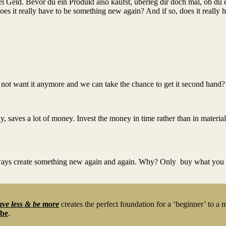
l Geld. Bevor du ein Produkt also kaufst, überleg dir doch mal, ob du 
Does it really have to be something new again? And if so, does it reall
 want it anymore and we can take the chance to get it second hand? 
, saves a lot of money. Invest the money in time rather than in material
always create something new again and again. Why? Only buy what you 
ve less & be more
creates the perfect foundation for a ‘beginner’ to a 
obe
.