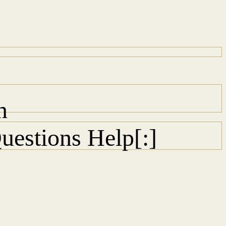
n
uestions Help[:]