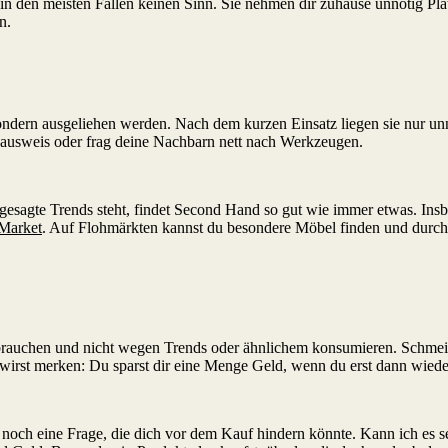
in den meisten Fällen keinen Sinn. Sie nehmen dir zuhause unnötig P
n.
sondern ausgeliehen werden. Nach dem kurzen Einsatz liegen sie nur u
ksausweis oder frag deine Nachbarn nett nach Werkzeugen.
gesagte Trends steht, findet Second Hand so gut wie immer etwas. Ins
Market
. Auf Flohmärkten kannst du besondere Möbel finden und durch 
verbrauchen und nicht wegen Trends oder ähnlichem konsumieren. Schmei
 wirst merken: Du sparst dir eine Menge Geld, wenn du erst dann wied
ur noch eine Frage, die dich vor dem Kauf hindern könnte. Kann ich es s