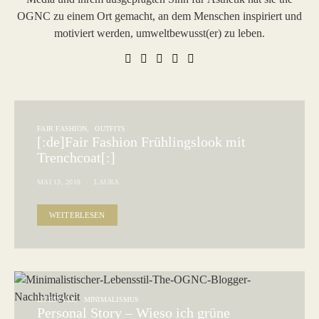
OGNC zu einem Ort gemacht, an dem Menschen inspiriert und
motiviert werden, umweltbewusst(er) zu leben.
FAIR FASHION
OUTFITS
[:de]Fair Fashion Frühlingslook mit
Trenchcoat[:]
MAI 13, 2018
LAURA
WEITERLESEN
LIFESTYLE
MINIMALISMUS
Personal Story – Wieso ich grüne