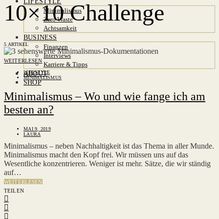
LIFESTYLE
10×10 Challenge
Minimalismus
Zero Waste
Achtsamkeit
BUSINESS
5 ARTIKEL
Finanzen
Interviews
WEITERLESEN
Karriere & Tipps
LIFESTYLE
ABOUT
MINIMALISMUS
SHOP
Minimalismus – Wo und wie fange ich am
besten an?
MAI 9, 2019
LAURA
Minimalismus – neben Nachhaltigkeit ist das Thema in aller Munde.
Minimalismus macht den Kopf frei. Wir müssen uns auf das
Wesentliche konzentrieren. Weniger ist mehr. Sätze, die wir ständig
auf…
WEITERLESEN
TEILEN