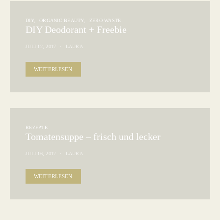
DIY
ORGANIC BEAUTY
ZERO WASTE
DIY Deodorant + Freebie
JULI 12, 2017
LAURA
WEITERLESEN
REZEPTE
Tomatensuppe – frisch und lecker
JULI 16, 2017
LAURA
WEITERLESEN