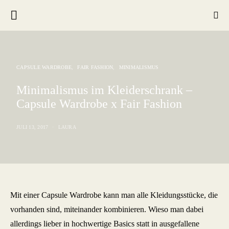
CAPSULE WARDROBE
FAIR FASHION
MINIMALISMUS
Minimalismus im Kleiderschrank –
Capsule Wardrobe x Fair Fashion
JULI 13, 2017
LAURA
Mit einer Capsule Wardrobe kann man alle Kleidungsstücke, die
vorhanden sind, miteinander kombinieren. Wieso man dabei
allerdings lieber in hochwertige Basics statt in ausgefallene