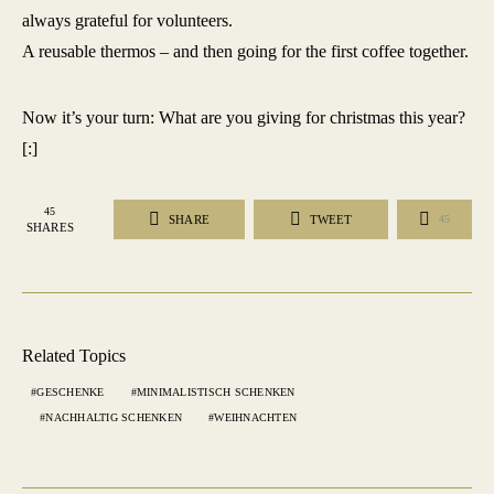
always grateful for volunteers.
A reusable thermos – and then going for the first coffee together.
Now it’s your turn: What are you giving for christmas this year?
[:]
45
SHARE
TWEET
45
SHARES
Related Topics
GESCHENKE
MINIMALISTISCH SCHENKEN
NACHHALTIG SCHENKEN
WEIHNACHTEN