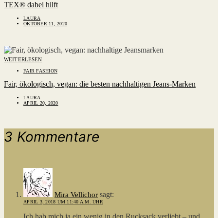
TEX® dabei hilft
LAURA
OKTOBER 11, 2020
WEITERLESEN
FAIR FASHION
Fair, ökologisch, vegan: die besten nachhaltigen Jeans-Marken
LAURA
APRIL 20, 2020
3 Kommentare
sagt:
Mira Vellichor
APRIL 3, 2018 UM 11:40 A.M. UHR
Ich hab mich ja ein wenig in den Rucksack verliebt – und