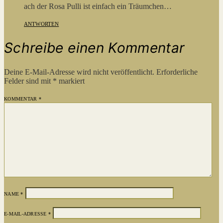
ach der Rosa Pulli ist einfach ein Träumchen…
ANTWORTEN
Schreibe einen Kommentar
Deine E-Mail-Adresse wird nicht veröffentlicht.
Erforderliche
Felder sind mit
*
markiert
KOMMENTAR
*
NAME
*
E-MAIL-ADRESSE
*