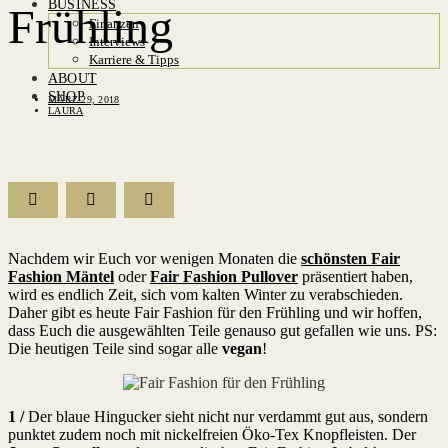
BUSINESS
Frühling
Finanzen
Interviews
Karriere & Tipps
ABOUT
SHOP
MÄRZ 29, 2018
LAURA
Nachdem wir Euch vor wenigen Monaten die
schönsten Fair
Fashion Mäntel
oder
Fair Fashion Pullover
präsentiert haben,
wird es endlich Zeit, sich vom kalten Winter zu verabschieden.
Daher gibt es heute Fair Fashion für den Frühling und wir hoffen,
dass Euch die ausgewählten Teile genauso gut gefallen wie uns. PS:
Die heutigen Teile sind sogar alle
vegan
!
1 /
Der blaue Hingucker sieht nicht nur verdammt gut aus, sondern
punktet zudem noch mit nickelfreien Öko-Tex Knopfleisten. Der