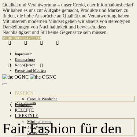
Qualität und Verantwortung – unser Credo, euer Informationsbedarf.
Wir haben es uns zur Aufgabe gemacht, Produkte und Marken zu
finden, die hohe Ansprüche an Qualität und Verantwortung haben.
Mit unserem modernen Mindset gehen wir abseits von stereotypen
Darstellungen von Nachhaltigkeit und beweisen, dass
Nachhaltigkeit und Stil keine Gegensätze sein müssen.
MEHR ÜBER DAS TEAM
Impressum
Datenschutz
Kooperation
Presse und Medien
6K
FASHION
Capsule Wardrobe
FAIR FASHION
BEAUTY
SHOPPING
REZEPTE
LIFESTYLE
Minimalismus
Fair Fashion für den
Zero Waste
Achtsamkeit