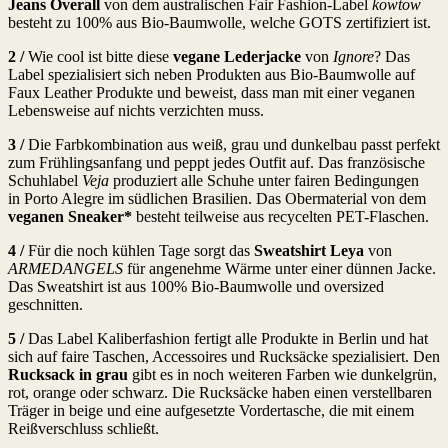
Jeans Overall
von dem australischen Fair Fashion-Label
kowtow
besteht zu 100% aus Bio-Baumwolle, welche GOTS zertifiziert ist.
2 /
Wie cool ist bitte diese
vegane Lederjacke
von
Ignore
? Das
Label spezialisiert sich neben Produkten aus Bio-Baumwolle auf
Faux Leather Produkte und beweist, dass man mit einer veganen
Lebensweise auf nichts verzichten muss.
3 /
Die Farbkombination aus weiß, grau und dunkelbau passt perfekt
zum Frühlingsanfang und peppt jedes Outfit auf. Das französische
Schuhlabel
Veja
produziert alle Schuhe unter fairen Bedingungen
in Porto Alegre im südlichen Brasilien. Das Obermaterial von dem
veganen Sneaker*
besteht teilweise aus recycelten PET-Flaschen.
4 /
Für die noch kühlen Tage sorgt das
Sweatshirt Leya
von
ARMEDANGELS
für angenehme Wärme unter einer dünnen Jacke.
Das Sweatshirt ist aus 100% Bio-Baumwolle und oversized
geschnitten.
5 /
Das Label Kaliberfashion fertigt alle Produkte in Berlin und hat
sich auf faire Taschen, Accessoires und Rucksäcke spezialisiert. Den
Rucksack in grau
gibt es in noch weiteren Farben wie dunkelgrün,
rot, orange oder schwarz. Die Rucksäcke haben einen verstellbaren
Träger in beige und eine aufgesetzte Vordertasche, die mit einem
Reißverschluss schließt.