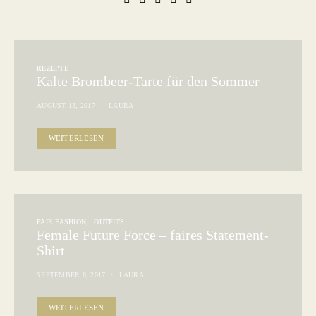
REZEPTE
Kalte Brombeer-Tarte für den Sommer
AUGUST 13, 2017
LAURA
WEITERLESEN
FAIR FASHION
OUTFITS
Female Future Force – faires Statement-
Shirt
SEPTEMBER 6, 2017
LAURA
WEITERLESEN