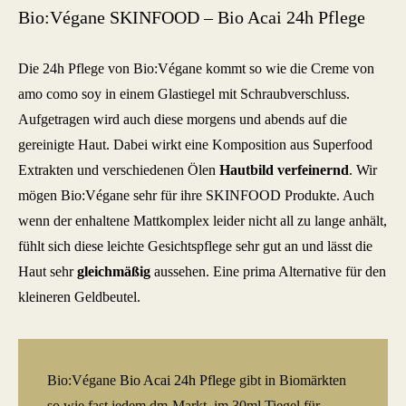
Bio:Végane SKINFOOD – Bio Acai 24h Pflege
Die 24h Pflege von Bio:Végane kommt so wie die Creme von
amo como soy in einem Glastiegel mit Schraubverschluss.
Aufgetragen wird auch diese morgens und abends auf die
gereinigte Haut. Dabei wirkt eine Komposition aus Superfood
Extrakten und verschiedenen Ölen
Hautbild verfeinernd
. Wir
mögen Bio:Végane sehr für ihre SKINFOOD Produkte. Auch
wenn der enhaltene Mattkomplex leider nicht all zu lange anhält,
fühlt sich diese leichte Gesichtspflege sehr gut an und lässt die
Haut sehr
gleichmäßig
aussehen. Eine prima Alternative für den
kleineren Geldbeutel.
Bio:Végane
Bio Acai 24h Pflege
gibt in Biomärkten
so wie fast jedem dm-Markt, im 30ml Tiegel für