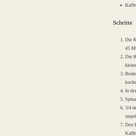
Kaffe
Schritte
Die K
45 Mi
Die R
klein
Beide
koche
In de
Spina
3/4 d
raspe
Den K
Kaffe