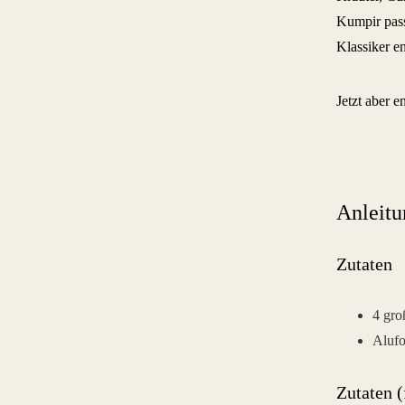
Kumpir pass
Klassiker en
Jetzt aber 
Anleitu
Zutaten
4 gro
Alufo
Zutaten (