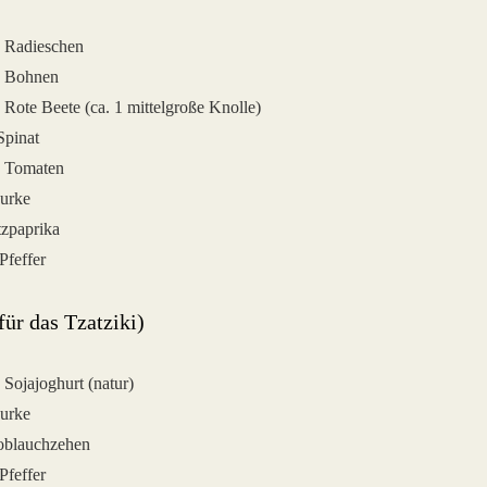
 Radieschen
g Bohnen
 Rote Beete (ca. 1 mittelgroße Knolle)
Spinat
g Tomaten
urke
tzpaprika
Pfeffer
für das Tzatziki)
 Sojajoghurt (natur)
urke
oblauchzehen
Pfeffer