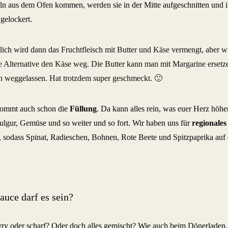
eln aus dem Ofen kommen, werden sie in der Mitte aufgeschnitten und 
gelockert.
lich wird dann das Fruchtfleisch mit Butter und Käse vermengt, aber wir
 Alternative den Käse weg. Die Butter kann man mit Margarine ersetz
h weggelassen. Hat trotzdem super geschmeckt. 🙂
ommt auch schon die
Füllung
. Da kann alles rein, was euer Herz höher
lgur, Gemüse und so weiter und so fort. Wir haben uns für
regionales
, sodass Spinat, Radieschen, Bohnen, Rote Beete und Spitzpaprika auf 
auce darf es sein?
rry oder scharf? Oder doch alles gemischt? Wie auch beim Dönerladen, 