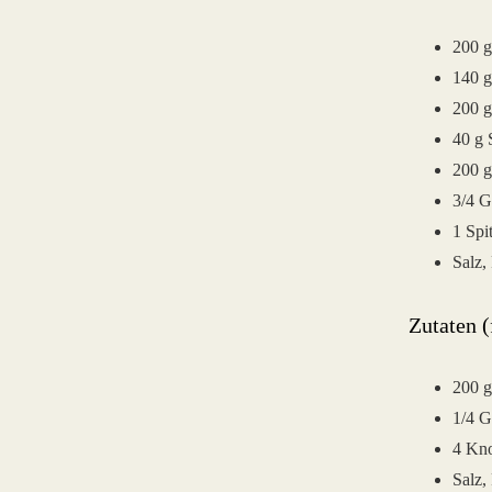
200 g
140 
200 g
40 g 
200 
3/4 G
1 Spi
Salz, 
Zutaten (
200 g
1/4 G
4 Kn
Salz, 