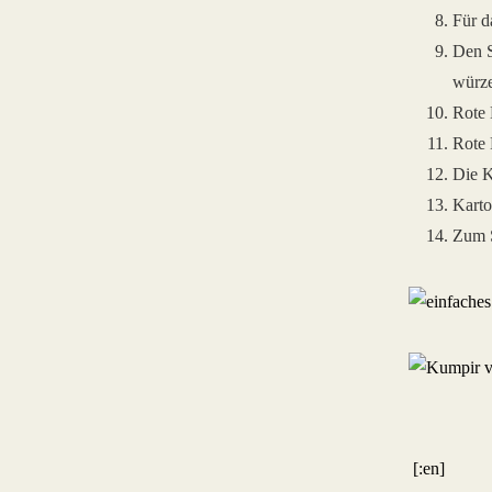
Für d
Den S
würz
Rote 
Rote 
Die K
Karto
Zum S
[:en]