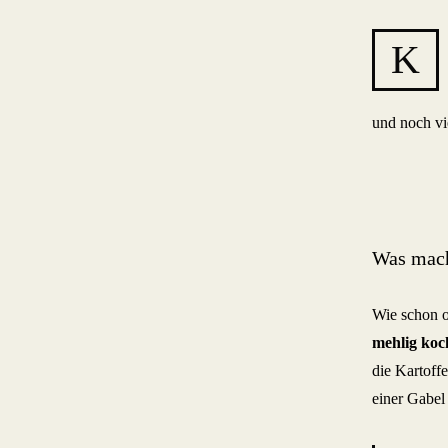
K
und noch vi
Was mach
Wie schon o
mehlig koc
die Kartoff
einer Gabel 