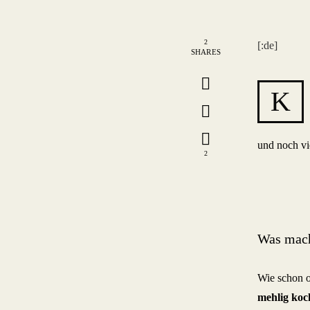
2
[:de]
SHARES
K
und noch vi
2
Was mach
Wie schon o
mehlig koc