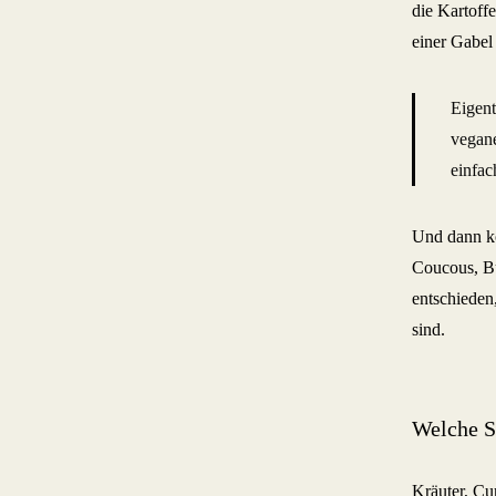
die Kartoff
einer Gabel 
Eigent
vegane
einfac
Und dann k
Coucous, Bu
entschieden
sind.
Welche S
Kräuter, Cu