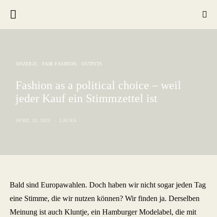
ANZEIGE
FAIR FASHION
OUTFITS
Fashion as a political choice – weil
jeder Kauf ein Stimmzettel ist
APRIL 23, 2019
LAURA
Bald sind Europawahlen. Doch haben wir nicht sogar jeden Tag
eine Stimme, die wir nutzen können? Wir finden ja. Derselben
Meinung ist auch Kluntje, ein Hamburger Modelabel, die mit