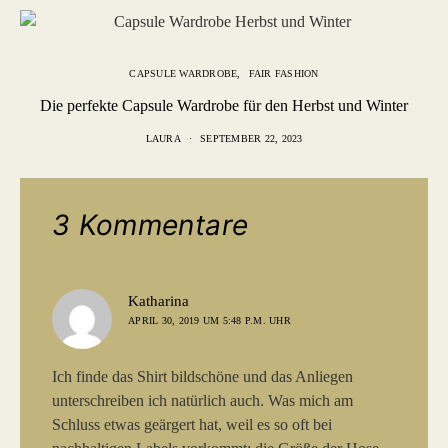
CAPSULE WARDROBE
FAIR FASHION
Die perfekte Capsule Wardrobe für den Herbst und Winter
LAURA
SEPTEMBER 22, 2023
3 Kommentare
sagt:
Katharina
APRIL 30, 2019 UM 5:48 P.M. UHR
Ich finde das Shirt bildschöne und das Anliegen
unterschreiben ich natürlich auch. Was mich am
Schluss etwas geärgert hat, weil es so oft bei